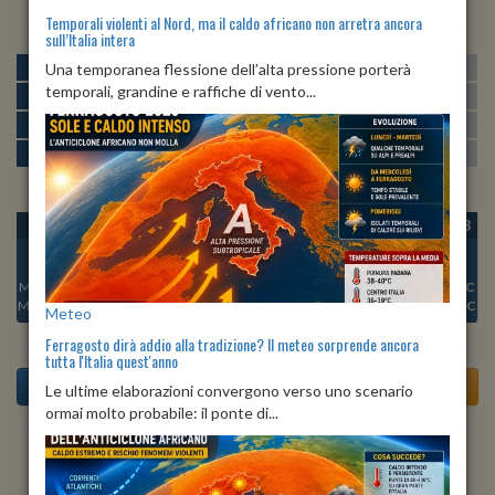
Temporali violenti al Nord, ma il caldo africano non arretra ancora
sull’Italia intera
MATTINA
min:
max:
Una temporanea flessione dell’alta pressione porterà
22º
29º
U
:
47%
-
77%
temporali, grandine e raffiche di vento...
POMERIGGIO
min:
max:
28º
30º
U
:
44%
-
70%
SERA
min:
max:
22º
29º
U
:
54%
-
73%
NOTTE
min:
max:
22º
24º
U
:
76%
-
78%
OGGI
SAB 08
DOM 09
LUN 10
MAR 11
MER 12
GIO 13
Min:
22°C
Min:
23°C
Min:
23°C
Min:
23°C
Min:
23°C
Min:
23°C
Min:
23°C
Max:
29°C
Max:
28°C
Max:
28°C
Max:
29°C
Max:
29°C
Max:
29°C
Max:
27°C
Meteo
Ferragosto dirà addio alla tradizione? Il meteo sorprende ancora
tutta l'Italia quest'anno
Le ultime elaborazioni convergono verso uno scenario
ormai molto probabile: il ponte di...
Previsioni del Tempo a Abbateggio di oggi