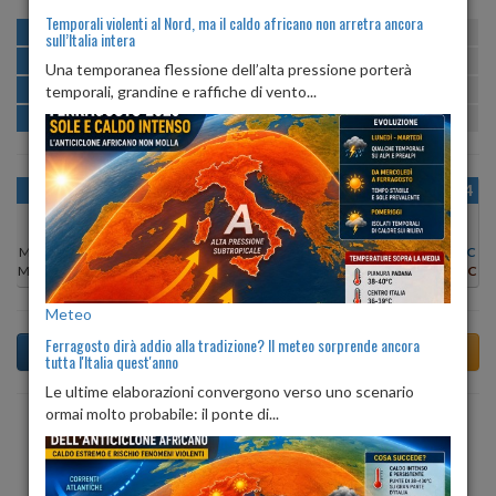
Temporali violenti al Nord, ma il caldo africano non arretra ancora
MATTINA
min:
max:
23º
34º
U
:
72%
-
96%
sull’Italia intera
POMERIGGIO
min:
max:
32º
35º
U
:
57%
-
72%
Una temporanea flessione dell’alta pressione porterà
SERA
min:
max:
temporali, grandine e raffiche di vento...
26º
34º
U
:
77%
-
88%
NOTTE
min:
max:
23º
25º
U
:
90%
-
95%
OGGI
DOM 09
LUN 10
MAR 11
MER 12
GIO 13
VEN 14
Min:
32°C
Min:
32°C
Min:
31°C
Min:
31°C
Min:
32°C
Min:
32°C
Min:
30°C
Max:
36°C
Max:
34°C
Max:
34°C
Max:
34°C
Max:
35°C
Max:
34°C
Max:
35°C
Meteo
Ferragosto dirà addio alla tradizione? Il meteo sorprende ancora
tutta l'Italia quest'anno
Le ultime elaborazioni convergono verso uno scenario
ormai molto probabile: il ponte di...
Previsioni del Tempo a Taranto tra 4 giorni
Meteo tra 4 giorni, mercoledì, 12 agosto 2026 a Taranto:
al mattino nuvolosità variabile, il pomeriggio cielo sereno,