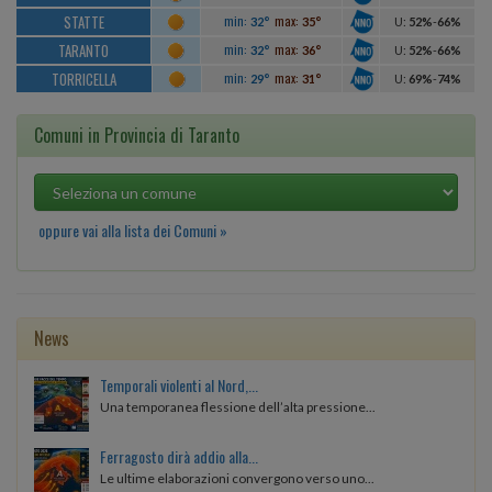
STATTE
min:
max:
32°
35°
U
:
52%
-
66%
TARANTO
min:
max:
32°
36°
U
:
52%
-
66%
TORRICELLA
min:
max:
29°
31°
U
:
69%
-
74%
Comuni in Provincia di Taranto
oppure vai alla lista dei Comuni »
News
Temporali violenti al Nord,...
Una temporanea flessione dell’alta pressione...
Ferragosto dirà addio alla...
Le ultime elaborazioni convergono verso uno...