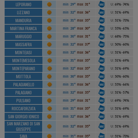
LEPORANO
min:
max:
29°
31°
U
:
69%
-
74%
LIZZANO
min:
max:
32°
36°
U
:
51%
-
69%
MANDURIA
min:
max:
31°
35°
U
:
51%
-
73%
MARTINA FRANCA
min:
max:
28°
30°
U
:
55%
-
65%
MARUGGIO
min:
max:
30°
31°
U
:
68%
-
75%
MASSAFRA
min:
max:
32°
37°
U
:
50%
-
60%
MONTEIASI
min:
max:
32°
36°
U
:
51%
-
69%
MONTEMESOLA
min:
max:
31°
35°
U
:
51%
-
69%
MONTEPARANO
min:
max:
32°
35°
U
:
51%
-
69%
MOTTOLA
min:
max:
30°
35°
U
:
50%
-
60%
PALAGIANELLO
min:
max:
31°
36°
U
:
55%
-
66%
PALAGIANO
min:
max:
32°
35°
U
:
51%
-
57%
PULSANO
min:
max:
29°
31°
U
:
69%
-
74%
ROCCAFORZATA
min:
max:
31°
35°
U
:
51%
-
69%
SAN GIORGIO IONICO
min:
max:
32°
36°
U
:
51%
-
69%
SAN MARZANO DI SAN
min:
max:
32°
35°
U
:
51%
-
69%
GIUSEPPE
SAVA
min:
max:
31°
35°
U
:
51%
-
73%