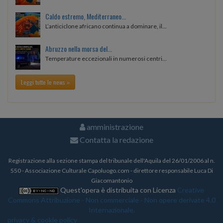
Caldo estremo, Mediterraneo...
L’anticiclone africano continua a dominare, il...
Abruzzo nella morsa del...
Temperature eccezionali in numerosi centri...
Leggi tutte le news »
amministrazione
Contatta la redazione
Registrazione alla sezione stampa del tribunale dell'Aquila del 26/01/2006 al n.
550 - Associazione Culturale Capoluogo.com - direttore responsabile Luca Di
Giacomantonio
Quest'opera è distribuita con Licenza
Creative
Commons Attribuzione - Non commerciale - Non opere derivate 4.0
Internazionale.
privacy & cookie policy