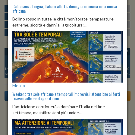
Caldo senza tregua, Italia in allerta: dieci giorni ancora nella morsa
MATTINA
min:
max:
22º
30º
U
:
52%
-
88%
africana
POMERIGGIO
min:
max:
30º
32º
U
:
48%
-
56%
Bollino rosso in tutte le città monitorate, temperature
SERA
min:
max:
estreme, siccità e danni all'agricoltura:...
26º
34º
U
:
70%
-
81%
NOTTE
min:
max:
22º
25º
U
:
84%
-
90%
OGGI
SAB 08
DOM 09
LUN 10
MAR 11
MER 12
GIO 13
Min:
24°C
Min:
22°C
Min:
21°C
Min:
21°C
Min:
23°C
Min:
22°C
Min:
22°C
Max:
26°C
Max:
23°C
Max:
24°C
Max:
24°C
Max:
25°C
Max:
25°C
Max:
25°C
Meteo
Weekend tra sole africano e temporali improvvisi: attenzione ai forti
rovesci sulle montagne italian
L'anticiclone continuerà a dominare l'Italia nel fine
settimana, ma infiltrazioni più umide...
Previsioni del Tempo a Gorizia tra 5 giorni
Meteo tra 5 giorni, mercoledì, 12 agosto 2026 a Gorizia:
al mattino cielo sereno, il pomeriggio cielo sereno, la sera