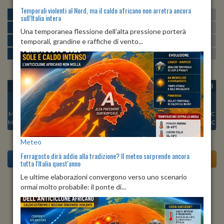
Temporali violenti al Nord, ma il caldo africano non arretra ancora
MATTINA
min:
max:
22º
27º
U
:
64%
-
88%
sull’Italia intera
POMERIGGIO
min:
max:
27º
29º
U
:
59%
-
62%
Una temporanea flessione dell’alta pressione porterà
SERA
min:
max:
temporali, grandine e raffiche di vento...
24º
27º
U
:
66%
-
86%
NOTTE
min:
max:
23º
26º
U
:
80%
-
86%
OGGI
SAB 08
DOM 09
LUN 10
MAR 11
MER 12
GIO 13
Min:
24°C
Min:
25°C
Min:
26°C
Min:
27°C
Min:
27°C
Min:
24°C
Min:
25°C
Max:
25°C
Max:
30°C
Max:
31°C
Max:
34°C
Max:
33°C
Max:
27°C
Max:
31°C
Meteo
Ferragosto dirà addio alla tradizione? Il meteo sorprende ancora
tutta l'Italia quest'anno
Le ultime elaborazioni convergono verso uno scenario
ormai molto probabile: il ponte di...
Previsioni del Tempo a Alessandria tra 5 giorni
Meteo tra 5 giorni, mercoledì, 12 agosto 2026 a
Alessandria: