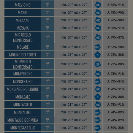
MALVICINO
min:
max:
22°
29°
U
:
80%
-
91%
MASIO
min:
max:
24°
27°
U
:
76%
-
90%
MELAZZO
min:
max:
23°
26°
U
:
76%
-
90%
MERANA
min:
max:
23°
30°
U
:
80%
-
91%
MIRABELLO
min:
max:
24°
25°
U
:
79%
-
87%
MONFERRATO
MOLARE
min:
max:
23°
30°
U
:
83%
-
90%
MOLINO DEI TORTI
min:
max:
23°
26°
U
:
75%
-
88%
MOMBELLO
min:
max:
23°
26°
U
:
75%
-
88%
MONFERRATO
MOMPERONE
min:
max:
23°
29°
U
:
78%
-
91%
MONCESTINO
min:
max:
24°
25°
U
:
73%
-
84%
MONGIARDINO LIGURE
min:
max:
21°
26°
U
:
78%
-
91%
MONLEALE
min:
max:
22°
25°
U
:
75%
-
88%
MONTACUTO
min:
max:
21°
27°
U
:
78%
-
91%
MONTALDEO
min:
max:
23°
27°
U
:
74%
-
89%
MONTALDO BORMIDA
min:
max:
23°
27°
U
:
74%
-
89%
MONTECASTELLO
min:
max:
24°
25°
U
:
80%
-
88%