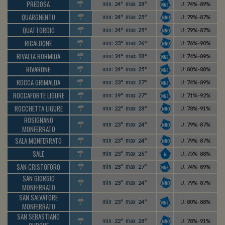
PREDOSA
min:
max:
24°
28°
U
:
74%
-
89%
QUARGNENTO
min:
max:
24°
25°
U
:
79%
-
87%
QUATTORDIO
min:
max:
24°
25°
U
:
79%
-
87%
RICALDONE
min:
max:
23°
26°
U
:
76%
-
90%
RIVALTA BORMIDA
min:
max:
24°
28°
U
:
74%
-
89%
RIVARONE
min:
max:
24°
25°
U
:
80%
-
88%
ROCCA GRIMALDA
min:
max:
23°
27°
U
:
74%
-
89%
ROCCAFORTE LIGURE
min:
max:
19°
27°
U
:
71%
-
92%
ROCCHETTA LIGURE
min:
max:
22°
28°
U
:
78%
-
91%
ROSIGNANO
min:
max:
23°
24°
U
:
79%
-
87%
MONFERRATO
SALA MONFERRATO
min:
max:
23°
24°
U
:
79%
-
87%
SALE
min:
max:
23°
26°
U
:
75%
-
88%
SAN CRISTOFORO
min:
max:
23°
27°
U
:
74%
-
89%
SAN GIORGIO
min:
max:
23°
24°
U
:
79%
-
87%
MONFERRATO
SAN SALVATORE
min:
max:
23°
24°
U
:
80%
-
88%
MONFERRATO
SAN SEBASTIANO
min:
max:
22°
28°
U
:
78%
-
91%