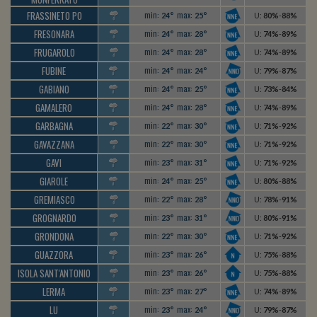
FRASSINETO PO
min:
max:
24°
25°
U
:
80%
-
88%
FRESONARA
min:
max:
24°
28°
U
:
74%
-
89%
FRUGAROLO
min:
max:
24°
28°
U
:
74%
-
89%
FUBINE
min:
max:
24°
24°
U
:
79%
-
87%
GABIANO
min:
max:
24°
25°
U
:
73%
-
84%
GAMALERO
min:
max:
24°
28°
U
:
74%
-
89%
GARBAGNA
min:
max:
22°
30°
U
:
71%
-
92%
GAVAZZANA
min:
max:
22°
30°
U
:
71%
-
92%
GAVI
min:
max:
23°
31°
U
:
71%
-
92%
GIAROLE
min:
max:
24°
25°
U
:
80%
-
88%
GREMIASCO
min:
max:
22°
28°
U
:
78%
-
91%
GROGNARDO
min:
max:
23°
31°
U
:
80%
-
91%
GRONDONA
min:
max:
22°
30°
U
:
71%
-
92%
GUAZZORA
min:
max:
23°
26°
U
:
75%
-
88%
ISOLA SANT'ANTONIO
min:
max:
23°
26°
U
:
75%
-
88%
LERMA
min:
max:
23°
27°
U
:
74%
-
89%
LU
min:
max:
23°
24°
U
:
79%
-
87%