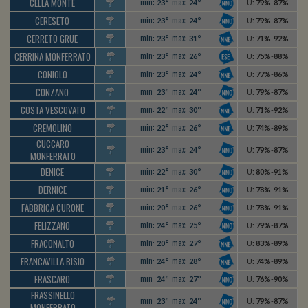
CELLA MONTE
min:
max:
23°
24°
U
:
79%
-
87%
CERESETO
min:
max:
23°
24°
U
:
79%
-
87%
CERRETO GRUE
min:
max:
23°
31°
U
:
71%
-
92%
CERRINA MONFERRATO
min:
max:
23°
26°
U
:
75%
-
88%
CONIOLO
min:
max:
23°
24°
U
:
77%
-
86%
CONZANO
min:
max:
23°
24°
U
:
79%
-
87%
COSTA VESCOVATO
min:
max:
22°
30°
U
:
71%
-
92%
CREMOLINO
min:
max:
22°
26°
U
:
74%
-
89%
CUCCARO
min:
max:
23°
24°
U
:
79%
-
87%
MONFERRATO
DENICE
min:
max:
22°
30°
U
:
80%
-
91%
DERNICE
min:
max:
21°
26°
U
:
78%
-
91%
FABBRICA CURONE
min:
max:
20°
26°
U
:
78%
-
91%
FELIZZANO
min:
max:
24°
25°
U
:
79%
-
87%
FRACONALTO
min:
max:
20°
27°
U
:
83%
-
89%
FRANCAVILLA BISIO
min:
max:
24°
28°
U
:
74%
-
89%
FRASCARO
min:
max:
24°
27°
U
:
76%
-
90%
FRASSINELLO
min:
max:
23°
24°
U
:
79%
-
87%
MONFERRATO