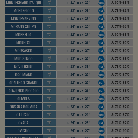
MONTECHIARO D'ACQUI
min:
max:
21°
28°
U
:
80%
-
91%
MONTEGIOCO
min:
max:
23°
31°
U
:
71%
-
92%
MONTEMARZINO
min:
max:
21°
29°
U
:
71%
-
92%
MORANO SUL PO
min:
max:
24°
25°
U
:
77%
-
86%
MORBELLO
min:
max:
22°
29°
U
:
80%
-
91%
MORNESE
min:
max:
22°
26°
U
:
74%
-
89%
MORSASCO
min:
max:
23°
27°
U
:
74%
-
89%
MURISENGO
min:
max:
23°
25°
U
:
75%
-
88%
NOVI LIGURE
min:
max:
23°
31°
U
:
71%
-
92%
OCCIMIANO
min:
max:
24°
25°
U
:
79%
-
87%
ODALENGO GRANDE
min:
max:
22°
25°
U
:
75%
-
88%
ODALENGO PICCOLO
min:
max:
23°
26°
U
:
75%
-
88%
OLIVOLA
min:
max:
23°
24°
U
:
79%
-
87%
ORSARA BORMIDA
min:
max:
23°
27°
U
:
74%
-
89%
OTTIGLIO
min:
max:
23°
24°
U
:
79%
-
87%
OVADA
min:
max:
24°
28°
U
:
74%
-
89%
OVIGLIO
min:
max:
24°
27°
U
:
76%
-
90%