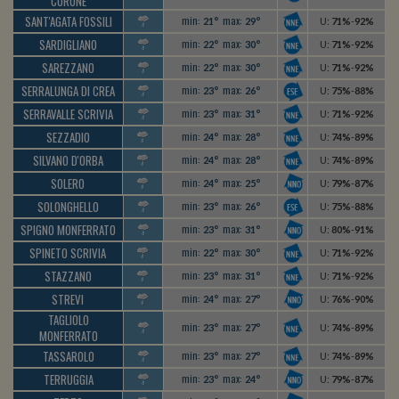
CURONE
SANT'AGATA FOSSILI
min:
max:
21°
29°
U
:
71%
-
92%
SARDIGLIANO
min:
max:
22°
30°
U
:
71%
-
92%
SAREZZANO
min:
max:
22°
30°
U
:
71%
-
92%
SERRALUNGA DI CREA
min:
max:
23°
26°
U
:
75%
-
88%
SERRAVALLE SCRIVIA
min:
max:
23°
31°
U
:
71%
-
92%
SEZZADIO
min:
max:
24°
28°
U
:
74%
-
89%
SILVANO D'ORBA
min:
max:
24°
28°
U
:
74%
-
89%
SOLERO
min:
max:
24°
25°
U
:
79%
-
87%
SOLONGHELLO
min:
max:
23°
26°
U
:
75%
-
88%
SPIGNO MONFERRATO
min:
max:
23°
31°
U
:
80%
-
91%
SPINETO SCRIVIA
min:
max:
22°
30°
U
:
71%
-
92%
STAZZANO
min:
max:
23°
31°
U
:
71%
-
92%
STREVI
min:
max:
24°
27°
U
:
76%
-
90%
TAGLIOLO
min:
max:
23°
27°
U
:
74%
-
89%
MONFERRATO
TASSAROLO
min:
max:
23°
27°
U
:
74%
-
89%
TERRUGGIA
min:
max:
23°
24°
U
:
79%
-
87%