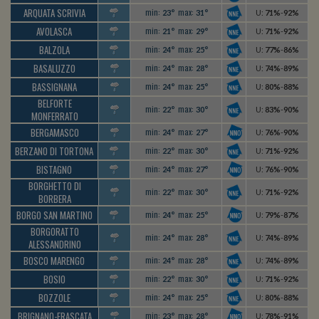
ARQUATA SCRIVIA
min:
max:
23°
31°
U
:
71%
-
92%
AVOLASCA
min:
max:
21°
29°
U
:
71%
-
92%
BALZOLA
min:
max:
24°
25°
U
:
77%
-
86%
BASALUZZO
min:
max:
24°
28°
U
:
74%
-
89%
BASSIGNANA
min:
max:
24°
25°
U
:
80%
-
88%
BELFORTE
min:
max:
22°
30°
U
:
83%
-
90%
MONFERRATO
BERGAMASCO
min:
max:
24°
27°
U
:
76%
-
90%
BERZANO DI TORTONA
min:
max:
22°
30°
U
:
71%
-
92%
BISTAGNO
min:
max:
24°
27°
U
:
76%
-
90%
BORGHETTO DI
min:
max:
22°
30°
U
:
71%
-
92%
BORBERA
BORGO SAN MARTINO
min:
max:
24°
25°
U
:
79%
-
87%
BORGORATTO
min:
max:
24°
28°
U
:
74%
-
89%
ALESSANDRINO
BOSCO MARENGO
min:
max:
24°
28°
U
:
74%
-
89%
BOSIO
min:
max:
22°
30°
U
:
71%
-
92%
BOZZOLE
min:
max:
24°
25°
U
:
80%
-
88%
BRIGNANO-FRASCATA
min:
max:
23°
28°
U
:
78%
-
91%