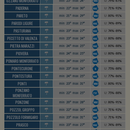
OZZANO MONFERRATO
min:
max:
23°
24°
U
:
79%
-
87%
PADERNA
min:
max:
22°
30°
U
:
71%
-
92%
PARETO
min:
max:
21°
29°
U
:
80%
-
91%
PARODI LIGURE
min:
max:
23°
27°
U
:
74%
-
89%
PASTURANA
min:
max:
23°
27°
U
:
74%
-
89%
PECETTO DI VALENZA
min:
max:
23°
24°
U
:
80%
-
88%
PIETRA MARAZZI
min:
max:
24°
25°
U
:
80%
-
88%
PIOVERA
min:
max:
24°
25°
U
:
80%
-
88%
POMARO MONFERRATO
min:
max:
24°
25°
U
:
80%
-
88%
PONTECURONE
min:
max:
23°
26°
U
:
75%
-
88%
PONTESTURA
min:
max:
24°
25°
U
:
77%
-
86%
PONTI
min:
max:
23°
31°
U
:
80%
-
91%
PONZANO
min:
max:
22°
25°
U
:
75%
-
88%
MONFERRATO
PONZONE
min:
max:
20°
28°
U
:
80%
-
91%
POZZOL GROPPO
min:
max:
22°
30°
U
:
71%
-
92%
POZZOLO FORMIGARO
min:
max:
23°
31°
U
:
71%
-
92%
PRASCO
min:
max:
23°
27°
U
:
74%
-
89%