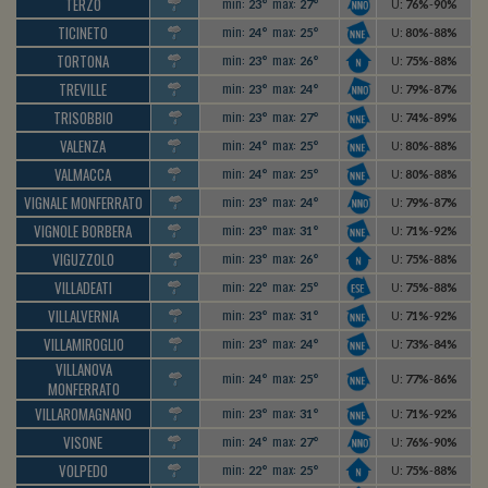
TERZO
min:
max:
23°
27°
U
:
76%
-
90%
TICINETO
min:
max:
24°
25°
U
:
80%
-
88%
TORTONA
min:
max:
23°
26°
U
:
75%
-
88%
TREVILLE
min:
max:
23°
24°
U
:
79%
-
87%
TRISOBBIO
min:
max:
23°
27°
U
:
74%
-
89%
VALENZA
min:
max:
24°
25°
U
:
80%
-
88%
VALMACCA
min:
max:
24°
25°
U
:
80%
-
88%
VIGNALE MONFERRATO
min:
max:
23°
24°
U
:
79%
-
87%
VIGNOLE BORBERA
min:
max:
23°
31°
U
:
71%
-
92%
VIGUZZOLO
min:
max:
23°
26°
U
:
75%
-
88%
VILLADEATI
min:
max:
22°
25°
U
:
75%
-
88%
VILLALVERNIA
min:
max:
23°
31°
U
:
71%
-
92%
VILLAMIROGLIO
min:
max:
23°
24°
U
:
73%
-
84%
VILLANOVA
min:
max:
24°
25°
U
:
77%
-
86%
MONFERRATO
VILLAROMAGNANO
min:
max:
23°
31°
U
:
71%
-
92%
VISONE
min:
max:
24°
27°
U
:
76%
-
90%
VOLPEDO
min:
max:
22°
25°
U
:
75%
-
88%