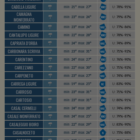
CABELLA LIGURE
min:
max:
21°
27°
U
:
78%
-
91%
CAMAGNA
min:
max:
23°
24°
U
:
79%
-
87%
MONFERRATO
CAMINO
min:
max:
23°
24°
U
:
77%
-
86%
CANTALUPO LIGURE
min:
max:
22°
28°
U
:
78%
-
91%
CAPRIATA D'ORBA
min:
max:
24°
28°
U
:
74%
-
89%
CARBONARA SCRIVIA
min:
max:
23°
31°
U
:
71%
-
92%
CARENTINO
min:
max:
24°
27°
U
:
76%
-
90%
CAREZZANO
min:
max:
22°
30°
U
:
71%
-
92%
CARPENETO
min:
max:
23°
27°
U
:
74%
-
89%
CARREGA LIGURE
min:
max:
19°
25°
U
:
83%
-
90%
CARROSIO
min:
max:
23°
31°
U
:
71%
-
92%
CARTOSIO
min:
max:
23°
31°
U
:
80%
-
91%
CASAL CERMELLI
min:
max:
24°
28°
U
:
74%
-
89%
CASALE MONFERRATO
min:
max:
24°
25°
U
:
79%
-
87%
CASALEGGIO BOIRO
min:
max:
22°
29°
U
:
83%
-
90%
CASALNOCETO
min:
max:
23°
26°
U
:
75%
-
88%