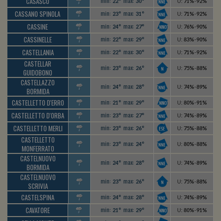
CASASCO
min:
max:
22°
30°
U
:
71%
-
92%
CASSANO SPINOLA
min:
max:
23°
31°
U
:
71%
-
92%
CASSINE
min:
max:
24°
27°
U
:
76%
-
90%
CASSINELLE
min:
max:
22°
29°
U
:
83%
-
90%
CASTELLANIA
min:
max:
22°
30°
U
:
71%
-
92%
CASTELLAR
min:
max:
23°
26°
U
:
75%
-
88%
GUIDOBONO
CASTELLAZZO
min:
max:
24°
28°
U
:
74%
-
89%
BORMIDA
CASTELLETTO D'ERRO
min:
max:
21°
29°
U
:
80%
-
91%
CASTELLETTO D'ORBA
min:
max:
23°
27°
U
:
74%
-
89%
CASTELLETTO MERLI
min:
max:
23°
26°
U
:
75%
-
88%
CASTELLETTO
min:
max:
23°
24°
U
:
80%
-
88%
MONFERRATO
CASTELNUOVO
min:
max:
24°
28°
U
:
74%
-
89%
BORMIDA
CASTELNUOVO
min:
max:
23°
26°
U
:
75%
-
88%
SCRIVIA
CASTELSPINA
min:
max:
24°
28°
U
:
74%
-
89%
CAVATORE
min:
max:
21°
29°
U
:
80%
-
91%