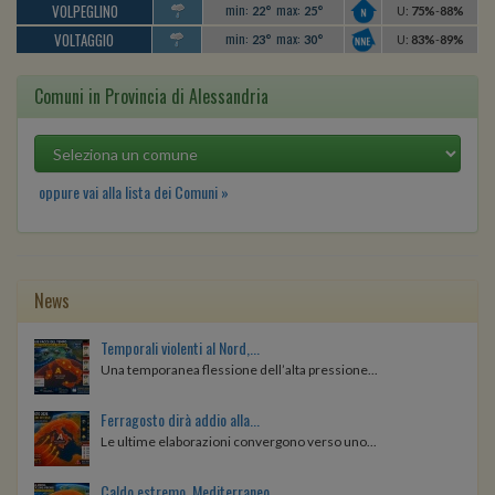
VOLPEGLINO
min:
max:
22°
25°
U
:
75%
-
88%
VOLTAGGIO
min:
max:
23°
30°
U
:
83%
-
89%
Comuni in Provincia di Alessandria
oppure vai alla lista dei Comuni »
News
Temporali violenti al Nord,...
Una temporanea flessione dell’alta pressione...
Ferragosto dirà addio alla...
Le ultime elaborazioni convergono verso uno...
Caldo estremo, Mediterraneo...