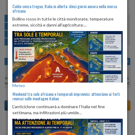
Caldo senza tregua, Italia in allerta: dieci giorni ancora nella morsa
africana
MATTINA
min:
max:
Bollino rosso in tutte le città monitorate, temperature
12º
20º
U
:
55%
-
88%
estreme, siccità e danni all'agricoltura:...
POMERIGGIO
min:
max:
18º
21º
U
:
54%
-
81%
SERA
min:
max:
15º
20º
U
:
83%
-
99%
NOTTE
min:
max:
12º
15º
U
:
88%
-
92%
OGGI
SAB 08
DOM 09
LUN 10
MAR 11
MER 12
GIO 13
Min:
12°C
Min:
11°C
Min:
12°C
Min:
14°C
Min:
14°C
Min:
11°C
Min:
11°C
Max:
19°C
Max:
18°C
Max:
20°C
Max:
21°C
Max:
21°C
Max:
20°C
Max:
20°C
Meteo
Weekend tra sole africano e temporali improvvisi: attenzione ai forti
rovesci sulle montagne italian
L'anticiclone continuerà a dominare l'Italia nel fine
settimana, ma infiltrazioni più umide...
Previsioni del Tempo a Valsavarenche di dopodomani