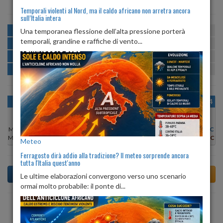
Temporali violenti al Nord, ma il caldo africano non arretra ancora
sull’Italia intera
MATTINA
min:
max:
Una temporanea flessione dell’alta pressione porterà
21º
29º
U
:
52%
-
98%
temporali, grandine e raffiche di vento...
POMERIGGIO
min:
max:
30º
32º
U
:
42%
-
47%
SERA
min:
max:
26º
31º
U
:
51%
-
81%
NOTTE
min:
max:
22º
23º
U
:
99%
-
100%
OGGI
DOM 09
LUN 10
MAR 11
MER 12
GIO 13
VEN 14
Min:
30°C
Min:
30°C
Min:
31°C
Min:
32°C
Min:
32°C
Min:
32°C
Min:
31°C
Max:
31°C
Max:
32°C
Max:
33°C
Max:
33°C
Max:
33°C
Max:
33°C
Max:
32°C
Meteo
Ferragosto dirà addio alla tradizione? Il meteo sorprende ancora
tutta l'Italia quest'anno
Le ultime elaborazioni convergono verso uno scenario
ormai molto probabile: il ponte di...
Previsioni del Tempo a Uras di domani