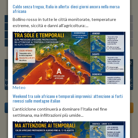
Caldo senza tregua, Italia in allerta: dieci giorni ancora nella morsa
africana
MATTINA
min:
max:
Bollino rosso in tutte le città monitorate, temperature
21º
29º
U
:
58%
-
100%
estreme, siccità e danni all'agricoltura:...
POMERIGGIO
min:
max:
29º
32º
U
:
54%
-
70%
SERA
min:
max:
24º
29º
U
:
78%
-
88%
NOTTE
min:
max:
22º
25º
U
:
88%
-
100%
OGGI
VEN 07
SAB 08
DOM 09
LUN 10
MAR 11
MER 12
Min:
25°C
Min:
26°C
Min:
25°C
Min:
24°C
Min:
25°C
Min:
25°C
Min:
24°C
Max:
26°C
Max:
32°C
Max:
32°C
Max:
32°C
Max:
32°C
Max:
33°C
Max:
29°C
Meteo
Weekend tra sole africano e temporali improvvisi: attenzione ai forti
rovesci sulle montagne italian
L'anticiclone continuerà a dominare l'Italia nel fine
settimana, ma infiltrazioni più umide...
Previsioni del Tempo a Umbertide tra 6 giorni