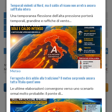
Temporali violenti al Nord, ma il caldo africano non arretra ancora
sull’Italia intera
MATTINA
min:
max:
Una temporanea flessione dell’alta pressione porterà
21º
29º
U
:
62%
-
96%
temporali, grandine e raffiche di vento...
POMERIGGIO
min:
max:
30º
34º
U
:
54%
-
73%
SERA
min:
max:
23º
33º
U
:
76%
-
87%
NOTTE
min:
max:
21º
23º
U
:
89%
-
93%
OGGI
MAR 11
MER 12
GIO 13
VEN 14
SAB 15
DOM 16
Min:
20°C
Min:
19°C
Min:
21°C
Min:
21°C
Min:
20°C
Min:
19°C
Min:
21°C
Max:
29°C
Max:
29°C
Max:
29°C
Max:
29°C
Max:
28°C
Max:
27°C
Max:
28°C
Meteo
Ferragosto dirà addio alla tradizione? Il meteo sorprende ancora
tutta l'Italia quest'anno
Le ultime elaborazioni convergono verso uno scenario
ormai molto probabile: il ponte di...
Previsioni del Tempo a Tursi tra 3 giorni