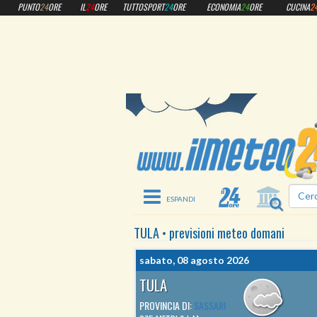
PUNTO
24
ORE
IL
24
ORE
TUTTOSPORT
24
ORE
ECONOMIA
24
ORE
CUCINA
2
Toggle navigation
TULA
•
previsioni meteo
domani
sabato, 08 agosto 2026
TULA
PROVINCIA DI:
SASSARI