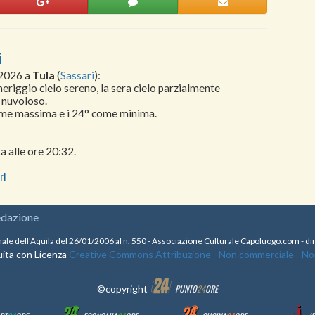
i
 2026 a
Tula
(
Sassari
):
meriggio cielo sereno, la sera cielo parzialmente
e nuvoloso.
come massima e i 24° come minima.
a alle ore 20:32.
rl
edazione
nale dell'Aquila del 26/01/2006 al n. 550 - Associazione Culturale Capoluogo.com - 
ita con Licenza
Creative Commons Attribuzione - Non commerciale - Non 
©copyright
PUNTO
24
ORE