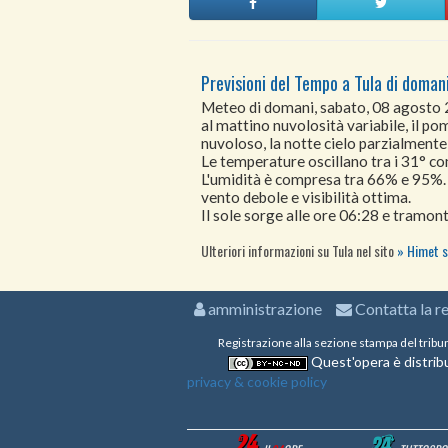
Previsioni del Tempo a Tula di doman
Meteo di domani, sabato, 08 agosto
al mattino nuvolosità variabile, il po
nuvoloso, la notte cielo parzialment
Le temperature oscillano tra i 31° 
L'umidità è compresa tra 66% e 95%.
vento debole e visibilità ottima.
Il sole sorge alle ore 06:28 e tramont
Ulteriori informazioni su Tula nel sito
Himet s
amministrazione
Contatta la r
Registrazione alla sezione stampa del tribu
Quest'opera è distribu
privacy & cookie policy