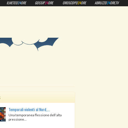
ILMETEO
24
ORE
GOSSIP
24
ORE
OROSCOPO
24
ORE
ABRUZZO
24
ORE.TV
s
Temporali violenti al Nord,...
Una temporanea flessione dell’alta
pressione...