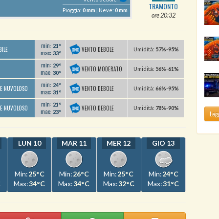
TRAMONTO
Pioggia:
0 mm
| Neve:
0 mm
ore 20:32
min:
21º
VENTO DEBOLE
BILE
U
midità
:
57%
-
95%
max:
33º
min:
29º
VENTO MODERATO
U
midità
:
56%
-
61%
max:
30º
min:
24º
VENTO DEBOLE
TE NUVOLOSO
U
midità
:
66%
-
95%
max:
31º
min:
21º
VENTO DEBOLE
TE NUVOLOSO
U
midità
:
78%
-
90%
max:
23º
Legg
LUN 10
MAR 11
MER 12
GIO 13
Min:
25°C
Min:
26°C
Min:
25°C
Min:
24°C
C
Max:
34°C
Max:
34°C
Max:
32°C
Max:
31°C