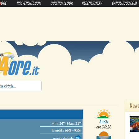
4
ORE
IRRIVERENTE.COM
OCCHIO
AL
LOOK
RECENSIONI.TV
CAPOLUOGO.COM
ilmeteo24ore.it
New
ALBA
Min:
24°
| Max:
31°
ore 06:28
Umidità
66%
-
95%
vento debole