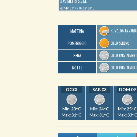
275 METRI S.L.M.
40º 44′ 01″ N
8º 59′ 06″ E
MATTINA
NUVOLOSITÀ VARIA
POMERIGGIO
CIELO SERENO
SERA
CIELO PARZIALMEN
NOTTE
CIELO PARZIALMEN
OGGI
SAB 08
DOM 09
Min:
23°C
Min:
24°C
Min:
25°C
Max:
31°C
Max:
31°C
Max:
33°