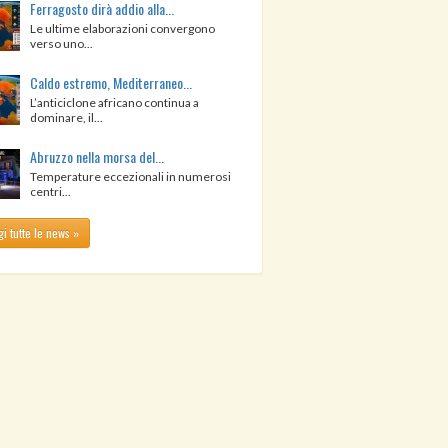
Ferragosto dirà addio alla...
Le ultime elaborazioni convergono
verso uno...
Caldo estremo, Mediterraneo...
L’anticiclone africano continua a
dominare, il...
Abruzzo nella morsa del...
Temperature eccezionali in numerosi
centri...
i tutte le news »