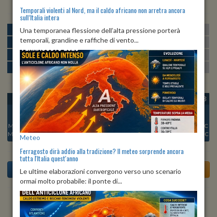
Temporali violenti al Nord, ma il caldo africano non arretra ancora
sull’Italia intera
MATTINA
min:
max:
Una temporanea flessione dell’alta pressione porterà
20º
26º
U
:
56%
-
78%
temporali, grandine e raffiche di vento...
POMERIGGIO
min:
max:
27º
28º
U
:
55%
-
65%
SERA
min:
max:
23º
28º
U
:
79%
-
85%
NOTTE
min:
max:
20º
22º
U
:
71%
-
73%
OGGI
SAB 08
DOM 09
LUN 10
MAR 11
MER 12
GIO 13
Min:
23°C
Min:
23°C
Min:
23°C
Min:
23°C
Min:
22°C
Min:
23°C
Min:
23°C
Max:
30°C
Max:
28°C
Max:
29°C
Max:
29°C
Max:
29°C
Max:
30°C
Max:
27°C
Meteo
Ferragosto dirà addio alla tradizione? Il meteo sorprende ancora
tutta l'Italia quest'anno
Le ultime elaborazioni convergono verso uno scenario
ormai molto probabile: il ponte di...
Previsioni del Tempo a Tufillo di domani