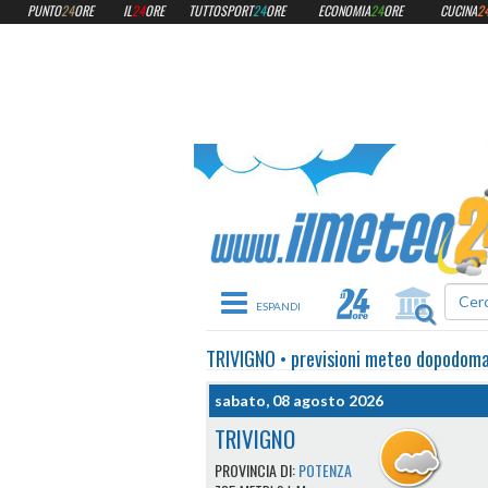
PUNTO
24
ORE
IL
24
ORE
TUTTOSPORT
24
ORE
ECONOMIA
24
ORE
CUCINA
2
Toggle navigation
TRIVIGNO
•
previsioni meteo
dopodoma
sabato, 08 agosto 2026
TRIVIGNO
PROVINCIA DI:
POTENZA