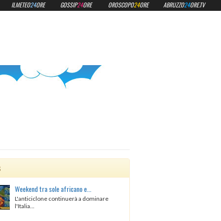
ILMETEO
24
ORE
GOSSIP
24
ORE
OROSCOPO
24
ORE
ABRUZZO
24
ORE.TV
s
Weekend tra sole africano e...
L'anticiclone continuerà a dominare
l'Italia...