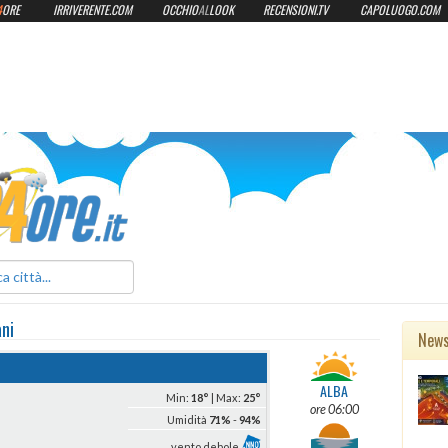
4
ORE
IRRIVERENTE.COM
OCCHIO
AL
LOOK
RECENSIONI.TV
CAPOLUOGO.COM
ilmeteo24ore.it
ni
New
ALBA
Min:
18°
| Max:
25°
ore 06:00
Umidità
71%
-
94%
vento debole