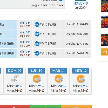
TRAMONTO
Pioggia:
0 mm
| Neve:
0 mm
ore 20:04
min:
18º
VENTO DEBOLE
BILE
U
midità
:
71%
-
94%
max:
25º
min:
26º
VENTO DEBOLE
BILE
U
midità
:
64%
-
73%
max:
27º
min:
20º
VENTO DEBOLE
TE NUVOLOSO
U
midità
:
81%
-
90%
max:
29º
min:
Legg
18º
VENTO DEBOLE
TE NUVOLOSO
U
midità
:
86%
-
91%
max:
19º
DOM 09
LUN 10
MAR 11
MER 12
Min:
18°C
Min:
19°C
Min:
20°C
Min:
17°C
C
Max:
24°C
Max:
24°C
Max:
24°C
Max:
25°C