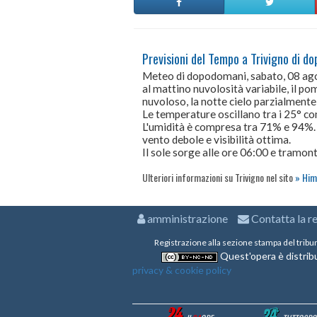
Previsioni del Tempo a Trivigno di d
Meteo di dopodomani, sabato, 08 a
al mattino nuvolosità variabile, il po
nuvoloso, la notte cielo parzialment
Le temperature oscillano tra i 25° 
L'umidità è compresa tra 71% e 94%.
vento debole e visibilità ottima.
Il sole sorge alle ore 06:00 e tramont
Ulteriori informazioni su Trivigno nel sito
Him
amministrazione
Contatta la r
Registrazione alla sezione stampa del tribu
Quest'opera è distribu
privacy & cookie policy