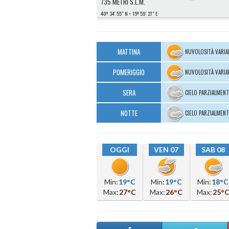
735 METRI S.L.M.
40º 34′ 55″ N
15º 59′ 27″ E
MATTINA
NUVOLOSITÀ VARIA
POMERIGGIO
NUVOLOSITÀ VARIA
SERA
CIELO PARZIALMEN
NOTTE
CIELO PARZIALMEN
OGGI
VEN 07
SAB 08
Min:
19°C
Min:
19°C
Min:
18°C
Max:
27°C
Max:
26°C
Max:
25°