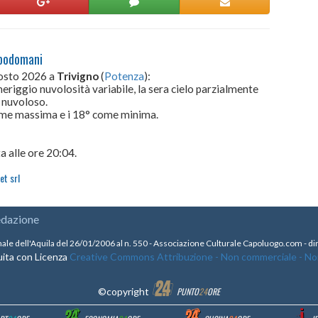
opodomani
gosto 2026 a
Trivigno
(
Potenza
):
meriggio nuvolosità variabile, la sera cielo parzialmente
e nuvoloso.
come massima e i 18° come minima.
a alle ore 20:04.
et srl
edazione
nale dell'Aquila del 26/01/2006 al n. 550 - Associazione Culturale Capoluogo.com - 
ita con Licenza
Creative Commons Attribuzione - Non commerciale - Non 
©copyright
PUNTO
24
ORE