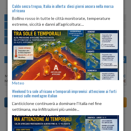
Caldo senza tregua, Italia in allerta: dieci giorni ancora nella morsa
africana
MATTINA
min:
max:
Bollino rosso in tutte le città monitorate, temperature
22º
29º
U
:
55%
-
88%
estreme, siccità e danni all'agricoltura:...
POMERIGGIO
min:
max:
30º
30º
U
:
55%
-
66%
SERA
min:
max:
26º
32º
U
:
79%
-
88%
NOTTE
min:
max:
22º
24º
U
:
83%
-
87%
OGGI
VEN 07
SAB 08
DOM 09
LUN 10
MAR 11
MER 12
Min:
32°C
Min:
28°C
Min:
29°C
Min:
29°C
Min:
30°C
Min:
31°C
Min:
31°C
Max:
34°C
Max:
29°C
Max:
30°C
Max:
29°C
Max:
30°C
Max:
32°C
Max:
34°C
Meteo
Weekend tra sole africano e temporali improvvisi: attenzione ai forti
rovesci sulle montagne italian
L'anticiclone continuerà a dominare l'Italia nel fine
settimana, ma infiltrazioni più umide...
Previsioni del Tempo a Trivignano Udinese tra 4 giorni