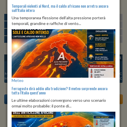
Temporali violenti al Nord, ma il caldo africano non arretra ancora
sull’Italia intera
MATTINA
min:
max:
Una temporanea flessione dell’alta pressione porterà
22º
31º
U
:
42%
-
87%
temporali, grandine e raffiche di vento...
POMERIGGIO
min:
max:
30º
31º
U
:
45%
-
68%
SERA
min:
max:
25º
31º
U
:
75%
-
85%
NOTTE
min:
max:
22º
25º
U
:
85%
-
87%
OGGI
DOM 09
LUN 10
MAR 11
MER 12
GIO 13
VEN 14
Min:
25°C
Min:
23°C
Min:
25°C
Min:
25°C
Min:
24°C
Min:
24°C
Min:
23°C
Max:
30°C
Max:
29°C
Max:
31°C
Max:
31°C
Max:
31°C
Max:
30°C
Max:
29°C
Meteo
Ferragosto dirà addio alla tradizione? Il meteo sorprende ancora
tutta l'Italia quest'anno
Le ultime elaborazioni convergono verso uno scenario
ormai molto probabile: il ponte di...
Previsioni del Tempo a Tricesimo tra 3 giorni