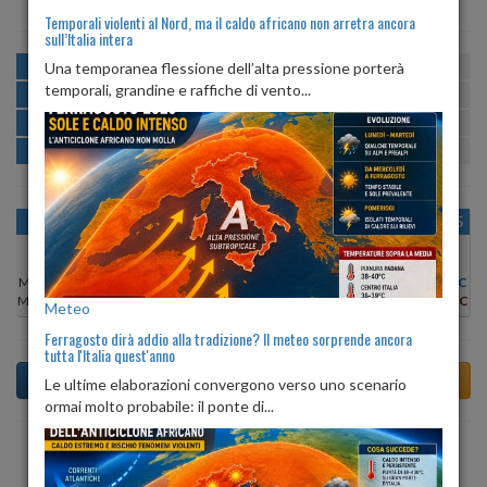
Temporali violenti al Nord, ma il caldo africano non arretra ancora
sull’Italia intera
MATTINA
min:
max:
Una temporanea flessione dell’alta pressione porterà
19º
24º
U
:
67%
-
87%
temporali, grandine e raffiche di vento...
POMERIGGIO
min:
max:
23º
26º
U
:
70%
-
81%
SERA
min:
max:
21º
26º
U
:
84%
-
92%
NOTTE
min:
max:
19º
21º
U
:
85%
-
87%
OGGI
LUN 10
MAR 11
MER 12
GIO 13
VEN 14
SAB 15
Min:
24°C
Min:
26°C
Min:
27°C
Min:
25°C
Min:
23°C
Min:
23°C
Min:
24°C
Max:
25°C
Max:
27°C
Max:
27°C
Max:
27°C
Max:
26°C
Max:
26°C
Max:
24°C
Meteo
Ferragosto dirà addio alla tradizione? Il meteo sorprende ancora
tutta l'Italia quest'anno
Le ultime elaborazioni convergono verso uno scenario
ormai molto probabile: il ponte di...
Previsioni del Tempo a Treviso Bresciano tra 4 giorni