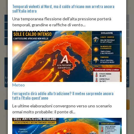
Temporali violenti al Nord, ma il caldo africano non arretra ancora
sull’Italia intera
MATTINA
min:
max:
Una temporanea flessione dell’alta pressione porterà
20º
30º
U
:
42%
-
84%
temporali, grandine e raffiche di vento...
POMERIGGIO
min:
max:
29º
30º
U
:
47%
-
65%
SERA
min:
max:
24º
31º
U
:
73%
-
85%
NOTTE
min:
max:
20º
23º
U
:
84%
-
89%
OGGI
DOM 09
LUN 10
MAR 11
MER 12
GIO 13
VEN 14
Min:
20°C
Min:
18°C
Min:
19°C
Min:
20°C
Min:
20°C
Min:
17°C
Min:
17°C
Max:
20°C
Max:
21°C
Max:
21°C
Max:
23°C
Max:
23°C
Max:
21°C
Max:
21°C
Meteo
Ferragosto dirà addio alla tradizione? Il meteo sorprende ancora
tutta l'Italia quest'anno
Le ultime elaborazioni convergono verso uno scenario
ormai molto probabile: il ponte di...
Previsioni del Tempo a Tramonti di Sopra tra 3 giorni