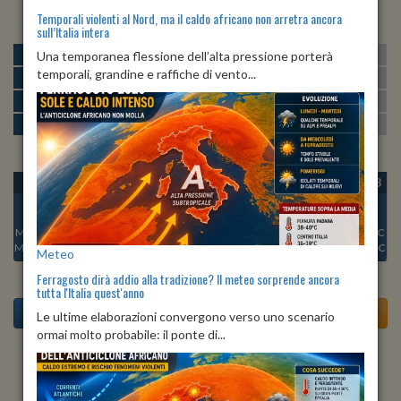
Temporali violenti al Nord, ma il caldo africano non arretra ancora
sull’Italia intera
MATTINA
min:
max:
Una temporanea flessione dell’alta pressione porterà
21º
25º
U
:
68%
-
93%
temporali, grandine e raffiche di vento...
POMERIGGIO
min:
max:
27º
30º
U
:
53%
-
64%
SERA
min:
max:
26º
32º
U
:
70%
-
78%
NOTTE
min:
max:
22º
24º
U
:
82%
-
92%
OGGI
SAB 08
DOM 09
LUN 10
MAR 11
MER 12
GIO 13
Min:
25°C
Min:
25°C
Min:
26°C
Min:
27°C
Min:
26°C
Min:
26°C
Min:
26°C
Max:
33°C
Max:
30°C
Max:
32°C
Max:
33°C
Max:
33°C
Max:
32°C
Max:
31°C
Meteo
Ferragosto dirà addio alla tradizione? Il meteo sorprende ancora
tutta l'Italia quest'anno
Le ultime elaborazioni convergono verso uno scenario
ormai molto probabile: il ponte di...
Previsioni del Tempo a Tortona di dopodomani