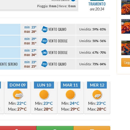
TRAMONTO
Pioggia:
0 mm
| Neve:
0 mm
ore 20:34
min:
23º
VENTO CALMO
U
midità
:
59%
-
85%
max:
28º
min:
29º
VENTO DEBOLE
U
midità
:
50%
-
56%
max:
31º
min:
27º
VENTO DEBOLE
U
midità
:
67%
-
70%
max:
34º
min:
Legg
23º
VENTO CALMO
MENTE SERENO
U
midità
:
73%
-
84%
max:
25º
DOM 09
LUN 10
MAR 11
MER 12
Min:
22°C
Min:
23°C
Min:
24°C
Min:
23°C
C
Max:
27°C
Max:
28°C
Max:
29°C
Max:
28°C