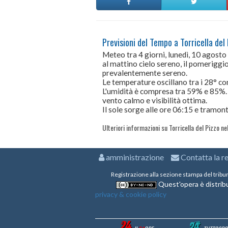
Previsioni del Tempo a Torricella del 
Meteo tra 4 giorni, lunedì, 10 agost
al mattino cielo sereno, il pomeriggio 
prevalentemente sereno.
Le temperature oscillano tra i 28° 
L'umidità è compresa tra 59% e 85%.
vento calmo e visibilità ottima.
Il sole sorge alle ore 06:15 e tramont
Ulteriori informazioni su Torricella del Pizzo ne
amministrazione
Contatta la r
Registrazione alla sezione stampa del tribu
Quest'opera è distribu
privacy & cookie policy