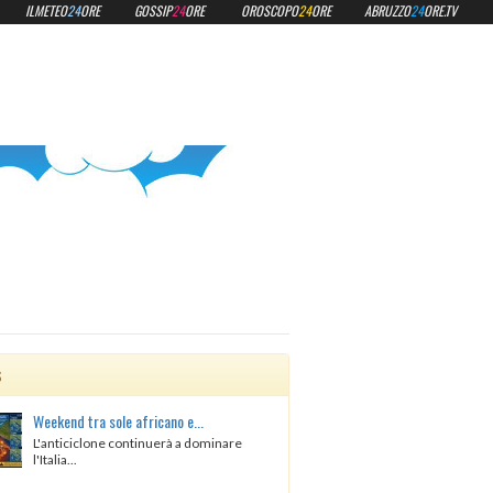
ILMETEO
24
ORE
GOSSIP
24
ORE
OROSCOPO
24
ORE
ABRUZZO
24
ORE.TV
s
Weekend tra sole africano e...
L'anticiclone continuerà a dominare
l'Italia...