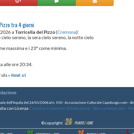
Pizzo tra 4 giorni
o 2026 a
Torricella del Pizzo
(
Cremona
):
cielo sereno, la sera cielo sereno, la notte cielo
come massima e i 23° come minima.
a alle ore 20:34.
l sito
Himet srl
edazione
nale dell'Aquila del 26/01/2006 al n. 550 - Associazione Culturale Capoluogo.com - 
ita con Licenza
Creative Commons Attribuzione - Non commerciale - Non 
©copyright
PUNTO
24
ORE