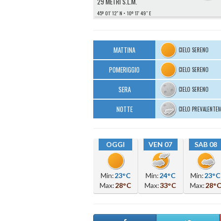
29 METRI S.L.M.
45º 01′ 12″ N
10º 17′ 49″ E
MATTINA
CIELO SERENO
POMERIGGIO
CIELO SERENO
SERA
CIELO SERENO
NOTTE
CIELO PREVALENTE
OGGI
VEN 07
SAB 08
Min:
23°C
Min:
24°C
Min:
23°C
Max:
28°C
Max:
33°C
Max:
28°