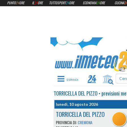
PUNTO
24
ORE
IL
24
ORE
TUTTOSPORT
24
ORE
ECONOMIA
24
ORE
CUCINA
2
Toggle navigation
TORRICELLA DEL PIZZO
•
previsioni me
lunedì, 10 agosto 2026
TORRICELLA DEL PIZZO
PROVINCIA DI:
CREMONA