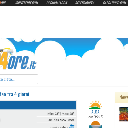
4
ORE
IRRIVERENTE.COM
OCCHIO
AL
LOOK
RECENSIONI.TV
CAPOLUOGO.COM
ilmeteo24ore.it
teo
tra 4 giorni
New
ALBA
Min:
23°
| Max:
28°
ore 06:15
Umidità
59%
-
85%
vento calmo