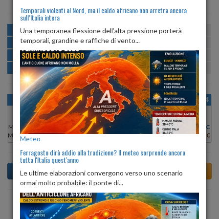
Temporali violenti al Nord, ma il caldo africano non arretra ancora
sull’Italia intera
MATTINA
min:
max:
Una temporanea flessione dell’alta pressione porterà
23º
29º
U
:
56%
-
82%
temporali, grandine e raffiche di vento...
POMERIGGIO
min:
max:
30º
33º
U
:
49%
-
73%
SERA
min:
max:
25º
34º
U
:
76%
-
77%
NOTTE
min:
max:
23º
26º
U
:
84%
-
90%
OGGI
DOM 09
LUN 10
MAR 11
MER 12
GIO 13
VEN 14
Min:
22°C
Min:
22°C
Min:
23°C
Min:
22°C
Min:
22°C
Min:
22°C
Min:
22°C
Max:
31°C
Max:
30°C
Max:
29°C
Max:
30°C
Max:
30°C
Max:
30°C
Max:
30°C
Meteo
Ferragosto dirà addio alla tradizione? Il meteo sorprende ancora
tutta l'Italia quest'anno
Le ultime elaborazioni convergono verso uno scenario
ormai molto probabile: il ponte di...
Previsioni del Tempo a Torri in Sabina di dopodomani