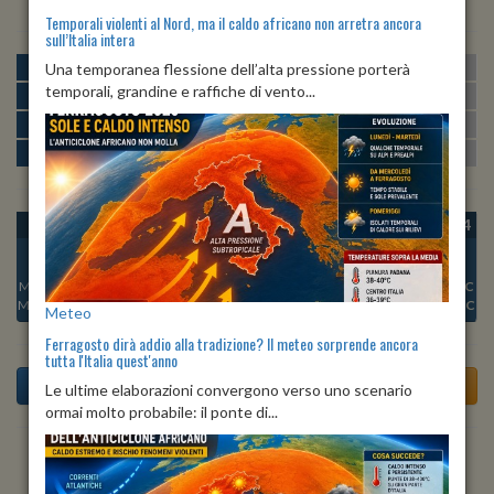
Temporali violenti al Nord, ma il caldo africano non arretra ancora
sull’Italia intera
MATTINA
min:
max:
Una temporanea flessione dell’alta pressione porterà
20º
26º
U
:
60%
-
93%
temporali, grandine e raffiche di vento...
POMERIGGIO
min:
max:
27º
28º
U
:
61%
-
64%
SERA
min:
max:
24º
30º
U
:
76%
-
89%
NOTTE
min:
max:
20º
23º
U
:
85%
-
94%
OGGI
DOM 09
LUN 10
MAR 11
MER 12
GIO 13
VEN 14
Min:
22°C
Min:
20°C
Min:
21°C
Min:
22°C
Min:
21°C
Min:
19°C
Min:
19°C
Max:
23°C
Max:
23°C
Max:
23°C
Max:
25°C
Max:
23°C
Max:
22°C
Max:
22°C
Meteo
Ferragosto dirà addio alla tradizione? Il meteo sorprende ancora
tutta l'Italia quest'anno
Le ultime elaborazioni convergono verso uno scenario
ormai molto probabile: il ponte di...
Previsioni del Tempo a Torrebelvicino di domani