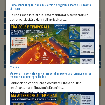
Caldo senza tregua, Italia in allerta: dieci giorni ancora nella morsa
africana
MATTINA
min:
max:
Bollino rosso in tutte le città monitorate, temperature
18º
26º
U
:
58%
-
93%
estreme, siccità e danni all'agricoltura:...
POMERIGGIO
min:
max:
24º
27º
U
:
57%
-
76%
SERA
min:
max:
21º
25º
U
:
75%
-
94%
NOTTE
min:
max:
19º
20º
U
:
93%
-
94%
OGGI
SAB 08
DOM 09
LUN 10
MAR 11
MER 12
GIO 13
Min:
20°C
Min:
19°C
Min:
19°C
Min:
19°C
Min:
19°C
Min:
19°C
Min:
19°C
Max:
21°C
Max:
20°C
Max:
21°C
Max:
20°C
Max:
21°C
Max:
21°C
Max:
21°C
Meteo
Weekend tra sole africano e temporali improvvisi: attenzione ai forti
rovesci sulle montagne italian
L'anticiclone continuerà a dominare l'Italia nel fine
settimana, ma infiltrazioni più umide...
Previsioni del Tempo a Torre di Santa Maria tra 3 giorni