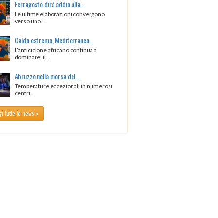
Ferragosto dirà addio alla...
Le ultime elaborazioni convergono
verso uno...
Caldo estremo, Mediterraneo...
L’anticiclone africano continua a
dominare, il...
Abruzzo nella morsa del...
Temperature eccezionali in numerosi
centri...
i tutte le news »