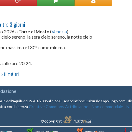
 tra 3 giorni
sto 2026 a
Torre di Mosto
(
Venezia
):
cielo sereno, la sera cielo sereno, la notte cielo
come massima e i 30° come minima.
a alle ore 20:24.
o
Himet srl
edazione
nale dell'Aquila del 26/01/2006 al n. 550 - Associazione Culturale Capoluogo.com - 
ita con Licenza
Creative Commons Attribuzione - Non commerciale - Non 
©copyright
PUNTO
24
ORE