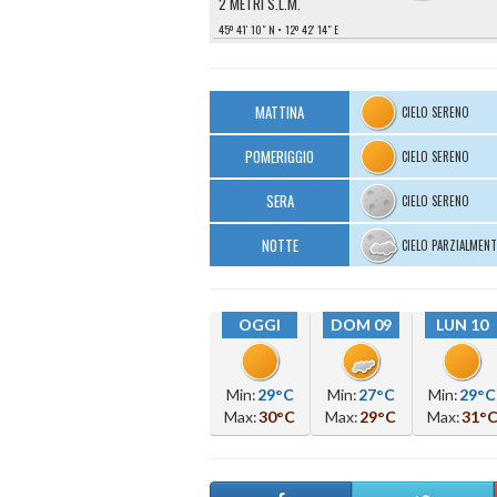
2 METRI S.L.M.
45º 41′ 10″ N
12º 42′ 14″ E
MATTINA
CIELO SERENO
POMERIGGIO
CIELO SERENO
SERA
CIELO SERENO
NOTTE
CIELO PARZIALMEN
OGGI
DOM 09
LUN 10
Min:
29°C
Min:
27°C
Min:
29°C
Max:
30°C
Max:
29°C
Max:
31°