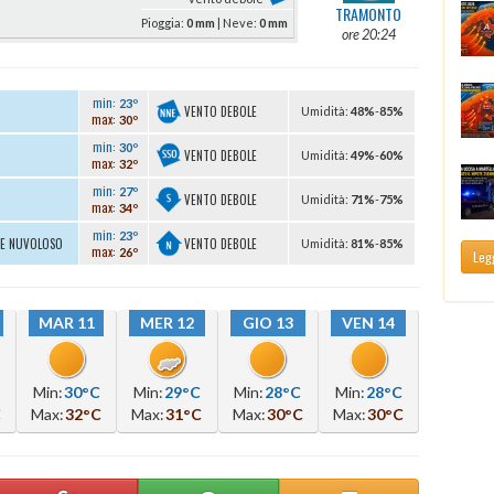
TRAMONTO
Pioggia:
0 mm
| Neve:
0 mm
ore 20:24
min:
23º
VENTO DEBOLE
U
midità
:
48%
-
85%
max:
30º
min:
30º
VENTO DEBOLE
U
midità
:
49%
-
60%
max:
32º
min:
27º
VENTO DEBOLE
U
midità
:
71%
-
75%
max:
34º
min:
23º
VENTO DEBOLE
TE NUVOLOSO
U
midità
:
81%
-
85%
max:
26º
Legg
MAR 11
MER 12
GIO 13
VEN 14
Min:
30°C
Min:
29°C
Min:
28°C
Min:
28°C
C
Max:
32°C
Max:
31°C
Max:
30°C
Max:
30°C