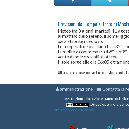
Previsioni del Tempo a Torre di Mosto
Meteo tra 3 giorni, martedì, 11 ago
al mattino cielo sereno, il pomeriggio 
parzialmente nuvoloso.
Le temperature oscillano tra i 32° 
L'umidità è compresa tra 49% e 60%.
vento debole e visibilità ottima.
Il sole sorge alle ore 06:05 e tramont
Ulteriori informazioni su Torre di Mosto nel sit
amministrazione
Contatta la r
Registrazione alla sezione stampa del tribu
Quest'opera è distribu
privacy & cookie policy