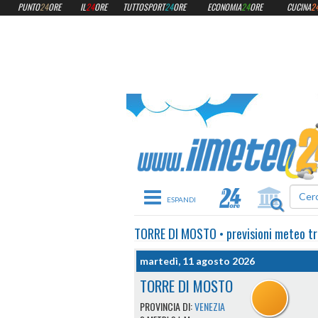
PUNTO
24
ORE
IL
24
ORE
TUTTOSPORT
24
ORE
ECONOMIA
24
ORE
CUCINA
2
Toggle navigation
TORRE DI MOSTO
•
previsioni meteo
tr
martedì, 11 agosto 2026
TORRE DI MOSTO
PROVINCIA DI:
VENEZIA