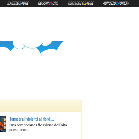
ILMETEO
24
ORE
GOSSIP
24
ORE
OROSCOPO
24
ORE
ABRUZZO
24
ORE.TV
s
Temporali violenti al Nord,...
Una temporanea flessione dell’alta
pressione...