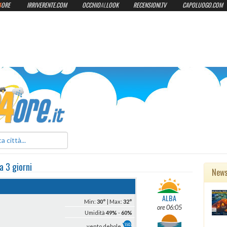
4
ORE
IRRIVERENTE.COM
OCCHIO
AL
LOOK
RECENSIONI.TV
CAPOLUOGO.COM
ilmeteo24ore.it
a 3 giorni
New
ALBA
Min:
30°
| Max:
32°
ore 06:05
Umidità
49%
-
60%
vento debole