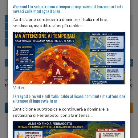
Weekend tra sole africano e temporali improvvisi: attenzione ai forti
rovesci sulle montagne italian
MATTINA
min:
max:
L'anticiclone continuerà a dominare l'Italia nel fine
26º
32º
U
:
54%
-
82%
settimana, ma infiltrazioni più umide...
POMERIGGIO
min:
max:
31º
33º
U
:
52%
-
59%
SERA
min:
max:
30º
35º
U
:
69%
-
72%
NOTTE
min:
max:
26º
29º
U
:
78%
-
80%
OGGI
VEN 07
SAB 08
DOM 09
LUN 10
MAR 11
MER 12
Min:
26°C
Min:
25°C
Min:
23°C
Min:
23°C
Min:
23°C
Min:
23°C
Min:
23°C
Max:
32°C
Max:
30°C
Max:
27°C
Max:
28°C
Max:
28°C
Max:
29°C
Max:
29°C
Meteo
Ferragosto rovente sull'Italia: caldo africano dominante ma attenzione
ai temporali improvvisi in ar
L'anticiclone subtropicale continuerà a dominare la
settimana di Ferragosto, con afa intensa,...
Previsioni del Tempo a Torre de' Picenardi di oggi