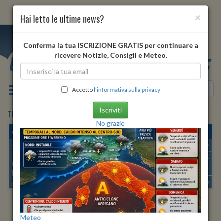
×
Hai letto le ultime news?
i
Conferma la tua ISCRIZIONE GRATIS per continuare a
ricevere Notizie, Consigli e Meteo.
Toggle navigation
Accetto
l'informativa sulla privacy
Iscriviti
TORRE DE' PASSERI
•
previsioni meteo
tra 6 giorni
No grazie
venerdì, 14 agosto 2026
TORRE DE' PASSERI
Min:
22°
| Max:
24°
Umidità
76%
-
85%
PROVINCIA DI:
PESCARA
vento debole
172 METRI S.L.M.
Pioggia:
0 mm
| Neve:
0 mm
42º 14′ 39″ N
13º 56′ 03″ E
ALBA
TRAMONTO
Meteo
ore 06:10
ore 20:09