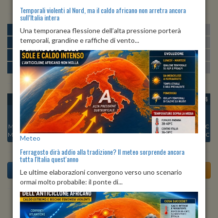
Temporali violenti al Nord, ma il caldo africano non arretra ancora
sull’Italia intera
MATTINA
min:
max:
Una temporanea flessione dell’alta pressione porterà
22º
29º
U
:
52%
-
78%
temporali, grandine e raffiche di vento...
POMERIGGIO
min:
max:
29º
31º
U
:
53%
-
80%
SERA
min:
max:
24º
29º
U
:
81%
-
85%
NOTTE
min:
max:
22º
24º
U
:
76%
-
85%
OGGI
DOM 09
LUN 10
MAR 11
MER 12
GIO 13
VEN 14
Min:
23°C
Min:
23°C
Min:
23°C
Min:
21°C
Min:
22°C
Min:
22°C
Min:
22°C
Max:
25°C
Max:
25°C
Max:
24°C
Max:
24°C
Max:
24°C
Max:
24°C
Max:
24°C
Meteo
Ferragosto dirà addio alla tradizione? Il meteo sorprende ancora
tutta l'Italia quest'anno
Le ultime elaborazioni convergono verso uno scenario
ormai molto probabile: il ponte di...
Previsioni del Tempo a Torre De' Passeri tra 6 giorni