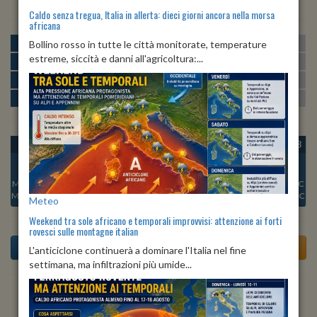
Caldo senza tregua, Italia in allerta: dieci giorni ancora nella morsa
africana
MATTINA
min:
max:
Bollino rosso in tutte le città monitorate, temperature
19º
26º
U
:
54%
-
82%
estreme, siccità e danni all'agricoltura:...
POMERIGGIO
min:
max:
27º
28º
U
:
59%
-
69%
SERA
min:
max:
24º
28º
U
:
80%
-
88%
NOTTE
min:
max:
20º
22º
U
:
82%
-
87%
OGGI
SAB 08
DOM 09
LUN 10
MAR 11
MER 12
GIO 13
Min:
19°C
Min:
19°C
Min:
19°C
Min:
20°C
Min:
21°C
Min:
20°C
Min:
20°C
Max:
21°C
Max:
22°C
Max:
21°C
Max:
22°C
Max:
25°C
Max:
22°C
Max:
22°C
Meteo
Weekend tra sole africano e temporali improvvisi: attenzione ai forti
rovesci sulle montagne italian
L'anticiclone continuerà a dominare l'Italia nel fine
settimana, ma infiltrazioni più umide...
Previsioni del Tempo a Torre Canavese tra 5 giorni