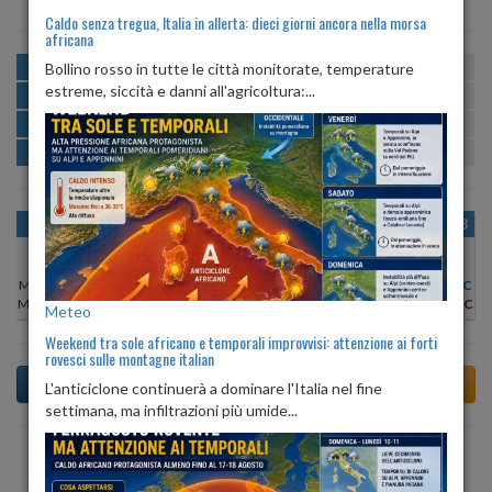
Caldo senza tregua, Italia in allerta: dieci giorni ancora nella morsa
africana
MATTINA
min:
max:
Bollino rosso in tutte le città monitorate, temperature
20º
26º
U
:
50%
-
63%
estreme, siccità e danni all'agricoltura:...
POMERIGGIO
min:
max:
26º
28º
U
:
44%
-
60%
SERA
min:
max:
22º
29º
U
:
69%
-
77%
NOTTE
min:
max:
20º
21º
U
:
63%
-
70%
OGGI
SAB 08
DOM 09
LUN 10
MAR 11
MER 12
GIO 13
Min:
21°C
Min:
20°C
Min:
19°C
Min:
19°C
Min:
19°C
Min:
19°C
Min:
19°C
Max:
27°C
Max:
26°C
Max:
25°C
Max:
25°C
Max:
26°C
Max:
26°C
Max:
25°C
Meteo
Weekend tra sole africano e temporali improvvisi: attenzione ai forti
rovesci sulle montagne italian
L'anticiclone continuerà a dominare l'Italia nel fine
settimana, ma infiltrazioni più umide...
Previsioni del Tempo a Torre Cajetani di domani