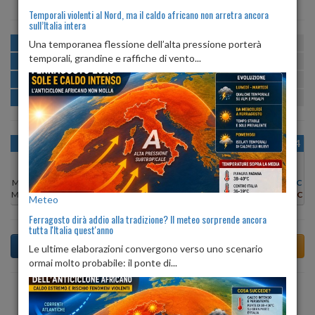
Temporali violenti al Nord, ma il caldo africano non arretra ancora
sull’Italia intera
MATTINA
min:
max:
Una temporanea flessione dell’alta pressione porterà
21º
24º
U
:
68%
-
92%
temporali, grandine e raffiche di vento...
POMERIGGIO
min:
max:
25º
28º
U
:
53%
-
65%
SERA
min:
max:
24º
30º
U
:
58%
-
84%
NOTTE
min:
max:
21º
24º
U
:
86%
-
93%
OGGI
DOM 09
LUN 10
MAR 11
MER 12
GIO 13
VEN 14
Min:
24°C
Min:
25°C
Min:
27°C
Min:
27°C
Min:
26°C
Min:
25°C
Min:
25°C
Max:
27°C
Max:
30°C
Max:
31°C
Max:
31°C
Max:
30°C
Max:
29°C
Max:
28°C
Meteo
Ferragosto dirà addio alla tradizione? Il meteo sorprende ancora
tutta l'Italia quest'anno
Le ultime elaborazioni convergono verso uno scenario
ormai molto probabile: il ponte di...
Previsioni del Tempo a Torre Bormida tra 6 giorni