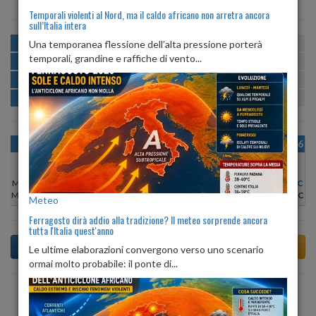
Temporali violenti al Nord, ma il caldo africano non arretra ancora
sull’Italia intera
MATTINA
min:
max:
Una temporanea flessione dell’alta pressione porterà
20º
26º
U
:
59%
-
85%
temporali, grandine e raffiche di vento...
POMERIGGIO
min:
max:
26º
29º
U
:
57%
-
62%
SERA
min:
max:
25º
30º
U
:
71%
-
80%
NOTTE
min:
max:
21º
24º
U
:
82%
-
87%
OGGI
MAR 11
MER 12
GIO 13
VEN 14
SAB 15
DOM 16
Min:
27°C
Min:
28°C
Min:
27°C
Min:
27°C
Min:
26°C
Min:
27°C
Min:
28°C
Max:
31°C
Max:
30°C
Max:
29°C
Max:
29°C
Max:
29°C
Max:
30°C
Max:
31°C
Meteo
Ferragosto dirà addio alla tradizione? Il meteo sorprende ancora
tutta l'Italia quest'anno
Le ultime elaborazioni convergono verso uno scenario
ormai molto probabile: il ponte di...
Previsioni del Tempo a Torrazza Piemonte tra 4 giorni