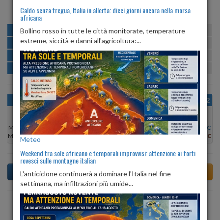
Caldo senza tregua, Italia in allerta: dieci giorni ancora nella morsa
africana
MATTINA
min:
max:
Bollino rosso in tutte le città monitorate, temperature
19º
30º
U
:
44%
-
80%
estreme, siccità e danni all'agricoltura:...
POMERIGGIO
min:
max:
29º
30º
U
:
46%
-
77%
SERA
min:
max:
25º
29º
U
:
77%
-
81%
NOTTE
min:
max:
19º
22º
U
:
80%
-
86%
OGGI
VEN 07
SAB 08
DOM 09
LUN 10
MAR 11
MER 12
Min:
29°C
Min:
29°C
Min:
29°C
Min:
30°C
Min:
30°C
Min:
30°C
Min:
30°C
Max:
30°C
Max:
29°C
Max:
30°C
Max:
31°C
Max:
31°C
Max:
30°C
Max:
31°C
Meteo
Weekend tra sole africano e temporali improvvisi: attenzione ai forti
rovesci sulle montagne italian
L'anticiclone continuerà a dominare l'Italia nel fine
settimana, ma infiltrazioni più umide...
Previsioni del Tempo a Torraca di dopodomani