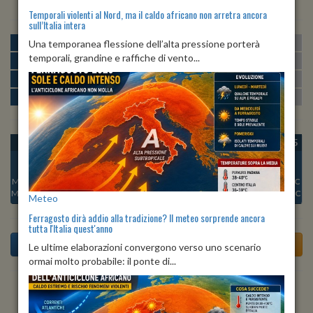
Temporali violenti al Nord, ma il caldo africano non arretra ancora
sull’Italia intera
MATTINA
min:
max:
Una temporanea flessione dell’alta pressione porterà
21º
26º
U
:
66%
-
87%
temporali, grandine e raffiche di vento...
POMERIGGIO
min:
max:
24º
27º
U
:
65%
-
76%
SERA
min:
max:
22º
27º
U
:
81%
-
91%
NOTTE
min:
max:
21º
23º
U
:
87%
-
89%
OGGI
LUN 10
MAR 11
MER 12
GIO 13
VEN 14
SAB 15
Min:
21°C
Min:
20°C
Min:
21°C
Min:
21°C
Min:
20°C
Min:
19°C
Min:
19°C
Max:
22°C
Max:
22°C
Max:
22°C
Max:
23°C
Max:
22°C
Max:
21°C
Max:
21°C
Meteo
Ferragosto dirà addio alla tradizione? Il meteo sorprende ancora
tutta l'Italia quest'anno
Le ultime elaborazioni convergono verso uno scenario
ormai molto probabile: il ponte di...
Previsioni del Tempo a Tornolo tra 3 giorni