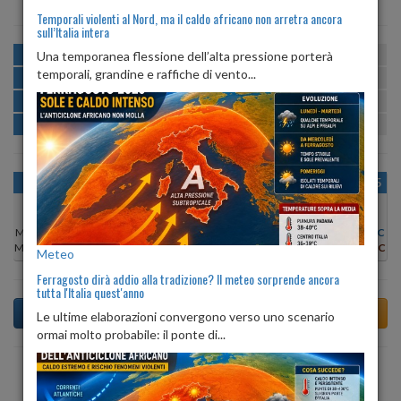
Temporali violenti al Nord, ma il caldo africano non arretra ancora
sull’Italia intera
MATTINA
min:
max:
Una temporanea flessione dell’alta pressione porterà
19º
25º
U
:
68%
-
72%
temporali, grandine e raffiche di vento...
POMERIGGIO
min:
max:
25º
28º
U
:
70%
-
84%
SERA
min:
max:
20º
27º
U
:
86%
-
91%
NOTTE
min:
max:
19º
20º
U
:
68%
-
81%
OGGI
LUN 10
MAR 11
MER 12
GIO 13
VEN 14
SAB 15
Min:
19°C
Min:
18°C
Min:
19°C
Min:
19°C
Min:
19°C
Min:
19°C
Min:
18°C
Max:
25°C
Max:
25°C
Max:
25°C
Max:
25°C
Max:
25°C
Max:
24°C
Max:
24°C
Meteo
Ferragosto dirà addio alla tradizione? Il meteo sorprende ancora
tutta l'Italia quest'anno
Le ultime elaborazioni convergono verso uno scenario
ormai molto probabile: il ponte di...
Previsioni del Tempo a Tornareccio tra 4 giorni