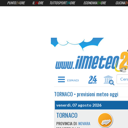
PUNTO
24
ORE
IL
24
ORE
TUTTOSPORT
24
ORE
ECONOMIA
24
ORE
CUCINA
2
Toggle navigation
TORNACO
•
previsioni meteo
oggi
venerdì, 07 agosto 2026
TORNACO
PROVINCIA DI:
NOVARA