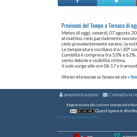
Previsioni del Tempo a Tornaco di og
Meteo di oggi, venerdì, 07 agosto 2
al mattino cielo parzialmente nuvolo
cielo prevalentemente sereno, la not
Le temperature oscillano tra i 30° 
L'umidità è compresa tra 53% e 62%.
vento debole e visibilità ottima.
Il sole sorge alle ore 06:17 e tramont
Ulteriori informazioni su Tornaco nel sito
Him
amministrazione
Contatta la r
Registrazione alla sezione stampa del tribu
Quest'opera è distribu
privacy & cookie policy