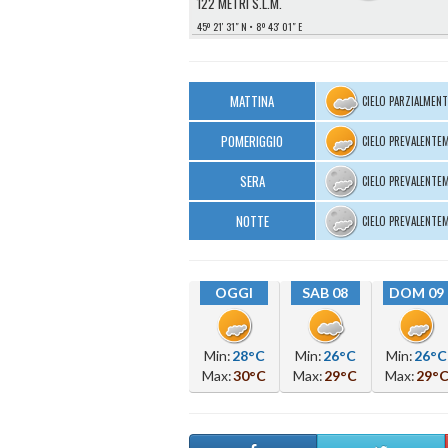
122 METRI S.L.M.
45º 21′ 31″ N
8º 43′ 01″ E
MATTINA
CIELO PARZIALMEN
POMERIGGIO
CIELO PREVALENTE
SERA
CIELO PREVALENTE
NOTTE
CIELO PREVALENTE
OGGI
SAB 08
DOM 09
Min:
28°C
Min:
26°C
Min:
26°C
Max:
30°C
Max:
29°C
Max:
29°