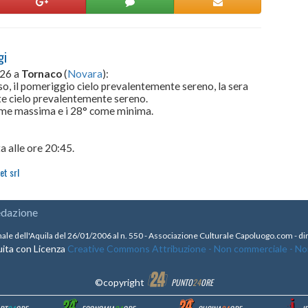
gi
026 a
Tornaco
(
Novara
):
so, il pomeriggio cielo prevalentemente sereno, la sera
te cielo prevalentemente sereno.
come massima e i 28° come minima.
a alle ore 20:45.
et srl
edazione
nale dell'Aquila del 26/01/2006 al n. 550 - Associazione Culturale Capoluogo.com - 
ita con Licenza
Creative Commons Attribuzione - Non commerciale - Non 
©copyright
PUNTO
24
ORE