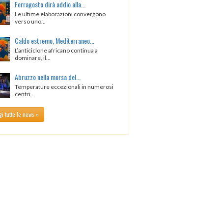
Ferragosto dirà addio alla...
Le ultime elaborazioni convergono
verso uno...
Caldo estremo, Mediterraneo...
L’anticiclone africano continua a
dominare, il...
Abruzzo nella morsa del...
Temperature eccezionali in numerosi
centri...
i tutte le news »