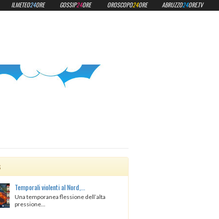
ILMETEO
24
ORE
GOSSIP
24
ORE
OROSCOPO
24
ORE
ABRUZZO
24
ORE.TV
s
Temporali violenti al Nord,...
Una temporanea flessione dell’alta
pressione...