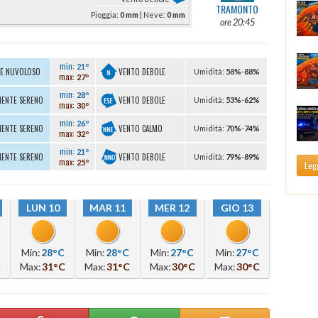
TRAMONTO
Pioggia:
0 mm
| Neve:
0 mm
ore 20:45
min:
21º
VENTO DEBOLE
TE NUVOLOSO
U
midità
:
58%
-
88%
max:
27º
min:
28º
VENTO DEBOLE
MENTE SERENO
U
midità
:
53%
-
62%
max:
30º
min:
26º
VENTO CALMO
MENTE SERENO
U
midità
:
70%
-
74%
max:
32º
min:
21º
VENTO DEBOLE
MENTE SERENO
U
midità
:
79%
-
89%
max:
25º
Legg
LUN 10
MAR 11
MER 12
GIO 13
Min:
28°C
Min:
28°C
Min:
27°C
Min:
27°C
C
Max:
31°C
Max:
31°C
Max:
30°C
Max:
30°C