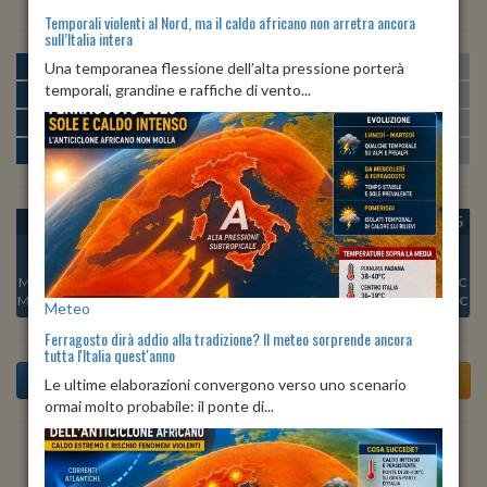
Temporali violenti al Nord, ma il caldo africano non arretra ancora
sull’Italia intera
MATTINA
min:
max:
Una temporanea flessione dell’alta pressione porterà
22º
29º
U
:
51%
-
89%
temporali, grandine e raffiche di vento...
POMERIGGIO
min:
max:
30º
32º
U
:
44%
-
52%
SERA
min:
max:
27º
34º
U
:
61%
-
81%
NOTTE
min:
max:
23º
26º
U
:
87%
-
90%
OGGI
LUN 10
MAR 11
MER 12
GIO 13
VEN 14
SAB 15
Min:
22°C
Min:
23°C
Min:
24°C
Min:
22°C
Min:
21°C
Min:
21°C
Min:
21°C
Max:
24°C
Max:
26°C
Max:
26°C
Max:
25°C
Max:
24°C
Max:
22°C
Max:
22°C
Meteo
Ferragosto dirà addio alla tradizione? Il meteo sorprende ancora
tutta l'Italia quest'anno
Le ultime elaborazioni convergono verso uno scenario
ormai molto probabile: il ponte di...
Previsioni del Tempo a Torgiano di domani