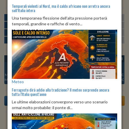
Temporali violenti al Nord, ma il caldo africano non arretra ancora
sull’Italia intera
MATTINA
min:
max:
Una temporanea flessione dell’alta pressione porterà
20º
28º
U
:
54%
-
91%
temporali, grandine e raffiche di vento...
POMERIGGIO
min:
max:
28º
30º
U
:
42%
-
60%
SERA
min:
max:
23º
27º
U
:
77%
-
84%
NOTTE
min:
max:
20º
23º
U
:
71%
-
82%
OGGI
SAB 08
DOM 09
LUN 10
MAR 11
MER 12
GIO 13
Min:
24°C
Min:
24°C
Min:
23°C
Min:
22°C
Min:
21°C
Min:
22°C
Min:
23°C
Max:
29°C
Max:
29°C
Max:
27°C
Max:
28°C
Max:
29°C
Max:
30°C
Max:
29°C
Meteo
Ferragosto dirà addio alla tradizione? Il meteo sorprende ancora
tutta l'Italia quest'anno
Le ultime elaborazioni convergono verso uno scenario
ormai molto probabile: il ponte di...
Previsioni del Tempo a Torella dei Lombardi di dopodomani