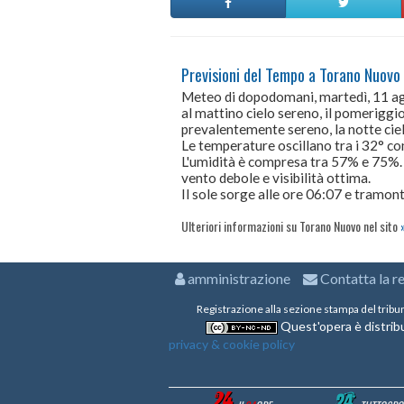
Previsioni del Tempo a Torano Nuovo
Meteo di dopodomani, martedì, 11 a
al mattino cielo sereno, il pomeriggio
prevalentemente sereno, la notte cie
Le temperature oscillano tra i 32° 
L'umidità è compresa tra 57% e 75%.
vento debole e visibilità ottima.
Il sole sorge alle ore 06:07 e tramont
Ulteriori informazioni su Torano Nuovo nel sito
amministrazione
Contatta la r
Registrazione alla sezione stampa del tribu
Quest'opera è distribu
privacy & cookie policy