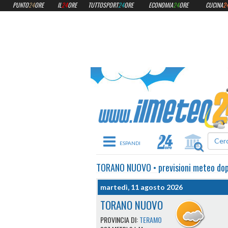
PUNTO
24
ORE
IL
24
ORE
TUTTOSPORT
24
ORE
ECONOMIA
24
ORE
CUCINA
2
Toggle navigation
TORANO NUOVO
•
previsioni meteo
do
martedì, 11 agosto 2026
TORANO NUOVO
PROVINCIA DI:
TERAMO