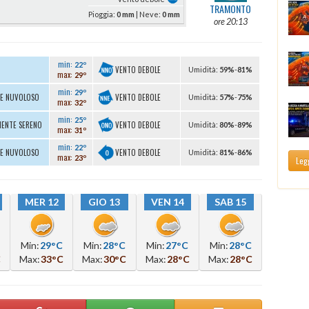
TRAMONTO
Pioggia:
0 mm
| Neve:
0 mm
ore 20:13
min:
22º
VENTO DEBOLE
U
midità
:
59%
-
81%
max:
29º
min:
29º
VENTO DEBOLE
TE NUVOLOSO
U
midità
:
57%
-
75%
max:
32º
min:
25º
VENTO DEBOLE
MENTE SERENO
U
midità
:
80%
-
89%
max:
31º
min:
22º
VENTO DEBOLE
TE NUVOLOSO
U
midità
:
81%
-
86%
max:
23º
Legg
MER 12
GIO 13
VEN 14
SAB 15
Min:
29°C
Min:
28°C
Min:
27°C
Min:
28°C
C
Max:
33°C
Max:
30°C
Max:
28°C
Max:
28°C