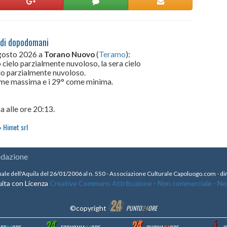
 di dopodomani
gosto 2026 a
Torano Nuovo
(
Teramo
):
 cielo parzialmente nuvoloso, la sera cielo
lo parzialmente nuvoloso.
come massima e i 29° come minima.
a alle ore 20:13.
Himet srl
edazione
nale dell'Aquila del 26/01/2006 al n. 550 - Associazione Culturale Capoluogo.com - 
ita con Licenza
Creative Commons Attribuzione - Non commerciale - Non 
©copyright
PUNTO
24
ORE