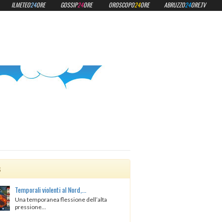
ILMETEO
24
ORE
GOSSIP
24
ORE
OROSCOPO
24
ORE
ABRUZZO
24
ORE.TV
s
Temporali violenti al Nord,...
Una temporanea flessione dell’alta
pressione...