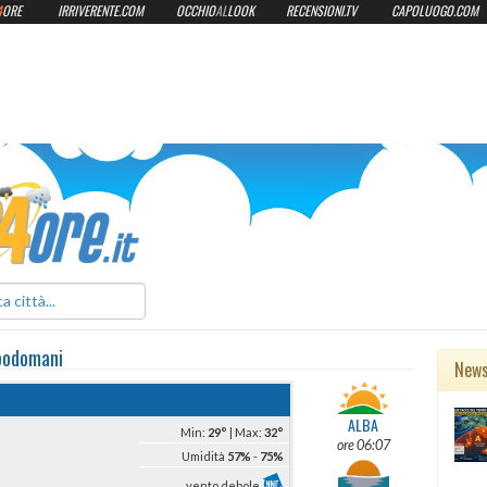
4
ORE
IRRIVERENTE.COM
OCCHIO
AL
LOOK
RECENSIONI.TV
CAPOLUOGO.COM
ilmeteo24ore.it
podomani
New
ALBA
Min:
29°
| Max:
32°
ore 06:07
Umidità
57%
-
75%
vento debole