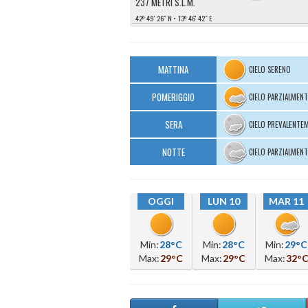
237 METRI S.L.M.
42º 49′ 26″ N
13º 46′ 42″ E
MATTINA
CIELO SERENO
POMERIGGIO
CIELO PARZIALMEN
SERA
CIELO PREVALENTE
NOTTE
CIELO PARZIALMEN
OGGI
LUN 10
MAR 11
Min:
28°C
Min:
28°C
Min:
29°C
Max:
29°C
Max:
29°C
Max:
32°