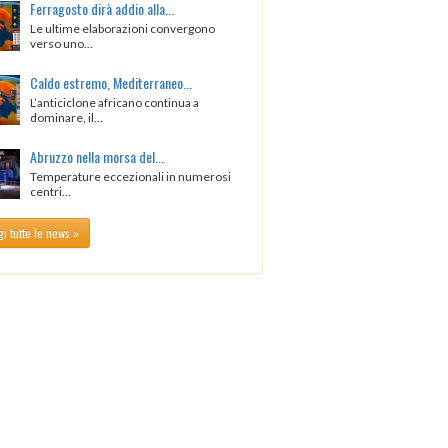
Ferragosto dirà addio alla...
Le ultime elaborazioni convergono
verso uno...
Caldo estremo, Mediterraneo...
L’anticiclone africano continua a
dominare, il...
Abruzzo nella morsa del...
Temperature eccezionali in numerosi
centri...
i tutte le news »