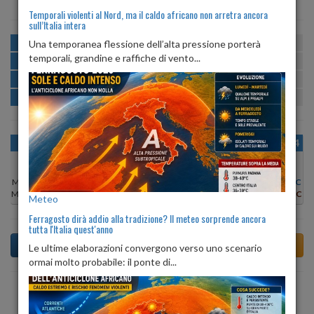
Temporali violenti al Nord, ma il caldo africano non arretra ancora
sull’Italia intera
MATTINA
min:
max:
Una temporanea flessione dell’alta pressione porterà
15º
24º
U
:
50%
-
88%
temporali, grandine e raffiche di vento...
POMERIGGIO
min:
max:
24º
25º
U
:
51%
-
59%
SERA
min:
max:
20º
28º
U
:
77%
-
83%
NOTTE
min:
max:
16º
18º
U
:
89%
-
93%
OGGI
DOM 09
LUN 10
MAR 11
MER 12
GIO 13
VEN 14
Min:
21°C
Min:
22°C
Min:
24°C
Min:
25°C
Min:
21°C
Min:
22°C
Min:
23°C
Max:
22°C
Max:
23°C
Max:
25°C
Max:
26°C
Max:
22°C
Max:
23°C
Max:
24°C
Meteo
Ferragosto dirà addio alla tradizione? Il meteo sorprende ancora
tutta l'Italia quest'anno
Le ultime elaborazioni convergono verso uno scenario
ormai molto probabile: il ponte di...
Previsioni del Tempo a Tonezza del Cimone di dopodomani