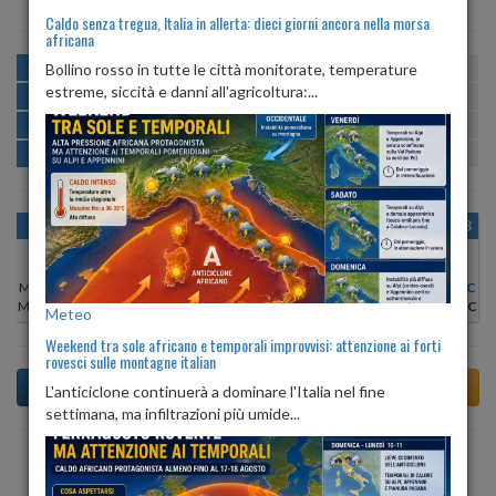
Caldo senza tregua, Italia in allerta: dieci giorni ancora nella morsa
africana
MATTINA
min:
max:
Bollino rosso in tutte le città monitorate, temperature
20º
27º
U
:
63%
-
96%
estreme, siccità e danni all'agricoltura:...
POMERIGGIO
min:
max:
28º
30º
U
:
47%
-
65%
SERA
min:
max:
23º
31º
U
:
76%
-
87%
NOTTE
min:
max:
21º
23º
U
:
86%
-
95%
OGGI
SAB 08
DOM 09
LUN 10
MAR 11
MER 12
GIO 13
Min:
21°C
Min:
20°C
Min:
19°C
Min:
20°C
Min:
22°C
Min:
19°C
Min:
19°C
Max:
27°C
Max:
27°C
Max:
26°C
Max:
26°C
Max:
26°C
Max:
26°C
Max:
26°C
Meteo
Weekend tra sole africano e temporali improvvisi: attenzione ai forti
rovesci sulle montagne italian
L'anticiclone continuerà a dominare l'Italia nel fine
settimana, ma infiltrazioni più umide...
Previsioni del Tempo a Tolve di domani