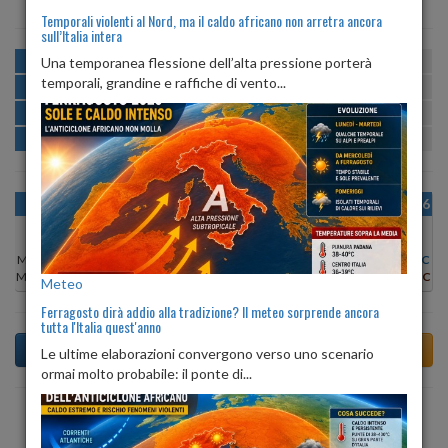
Temporali violenti al Nord, ma il caldo africano non arretra ancora
sull’Italia intera
MATTINA
min:
max:
Una temporanea flessione dell’alta pressione porterà
18º
26º
U
:
43%
-
77%
temporali, grandine e raffiche di vento...
POMERIGGIO
min:
max:
27º
29º
U
:
43%
-
54%
SERA
min:
max:
23º
30º
U
:
67%
-
79%
NOTTE
min:
max:
18º
22º
U
:
77%
-
80%
OGGI
MAR 11
MER 12
GIO 13
VEN 14
SAB 15
DOM 16
Min:
26°C
Min:
26°C
Min:
25°C
Min:
25°C
Min:
25°C
Min:
26°C
Min:
27°C
Max:
28°C
Max:
28°C
Max:
27°C
Max:
27°C
Max:
27°C
Max:
28°C
Max:
29°C
Meteo
Ferragosto dirà addio alla tradizione? Il meteo sorprende ancora
tutta l'Italia quest'anno
Le ultime elaborazioni convergono verso uno scenario
ormai molto probabile: il ponte di...
Previsioni del Tempo a Tollegno tra 6 giorni