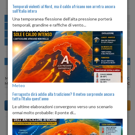
Temporali violenti al Nord, ma il caldo africano non arretra ancora
sull’Italia intera
MATTINA
min:
max:
Una temporanea flessione dell’alta pressione porterà
21º
30º
U
:
36%
-
79%
temporali, grandine e raffiche di vento...
POMERIGGIO
min:
max:
31º
32º
U
:
36%
-
55%
SERA
min:
max:
25º
33º
U
:
67%
-
81%
NOTTE
min:
max:
21º
24º
U
:
79%
-
85%
OGGI
MAR 11
MER 12
GIO 13
VEN 14
SAB 15
DOM 16
Min:
31°C
Min:
30°C
Min:
31°C
Min:
30°C
Min:
30°C
Min:
28°C
Min:
28°C
Max:
34°C
Max:
34°C
Max:
32°C
Max:
31°C
Max:
30°C
Max:
30°C
Max:
31°C
Meteo
Ferragosto dirà addio alla tradizione? Il meteo sorprende ancora
tutta l'Italia quest'anno
Le ultime elaborazioni convergono verso uno scenario
ormai molto probabile: il ponte di...
Previsioni del Tempo a Toffia di dopodomani