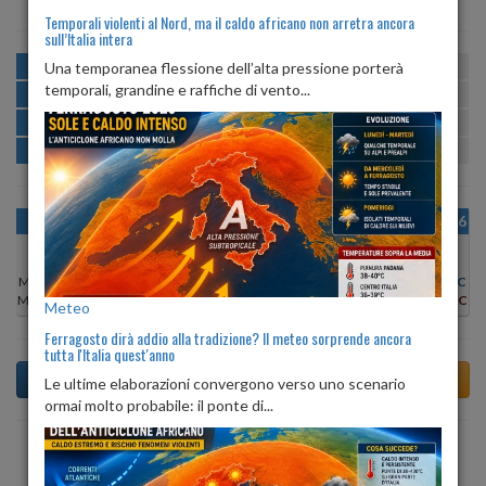
Temporali violenti al Nord, ma il caldo africano non arretra ancora
sull’Italia intera
MATTINA
min:
max:
Una temporanea flessione dell’alta pressione porterà
20º
27º
U
:
51%
-
77%
temporali, grandine e raffiche di vento...
POMERIGGIO
min:
max:
28º
29º
U
:
55%
-
79%
SERA
min:
max:
22º
28º
U
:
75%
-
82%
NOTTE
min:
max:
20º
22º
U
:
73%
-
74%
OGGI
MAR 11
MER 12
GIO 13
VEN 14
SAB 15
DOM 16
Min:
29°C
Min:
28°C
Min:
27°C
Min:
26°C
Min:
25°C
Min:
26°C
Min:
27°C
Max:
29°C
Max:
29°C
Max:
28°C
Max:
27°C
Max:
26°C
Max:
27°C
Max:
28°C
Meteo
Ferragosto dirà addio alla tradizione? Il meteo sorprende ancora
tutta l'Italia quest'anno
Le ultime elaborazioni convergono verso uno scenario
ormai molto probabile: il ponte di...
Previsioni del Tempo a Tocco da Casauria di domani