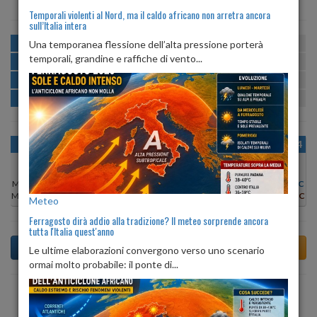
Temporali violenti al Nord, ma il caldo africano non arretra ancora
sull’Italia intera
MATTINA
min:
max:
Una temporanea flessione dell’alta pressione porterà
18º
24º
U
:
63%
-
96%
temporali, grandine e raffiche di vento...
POMERIGGIO
min:
max:
25º
28º
U
:
52%
-
60%
SERA
min:
max:
22º
29º
U
:
71%
-
83%
NOTTE
min:
max:
18º
20º
U
:
88%
-
96%
OGGI
DOM 09
LUN 10
MAR 11
MER 12
GIO 13
VEN 14
Min:
17°C
Min:
16°C
Min:
18°C
Min:
19°C
Min:
19°C
Min:
19°C
Min:
17°C
Max:
21°C
Max:
21°C
Max:
24°C
Max:
24°C
Max:
23°C
Max:
21°C
Max:
22°C
Meteo
Ferragosto dirà addio alla tradizione? Il meteo sorprende ancora
tutta l'Italia quest'anno
Le ultime elaborazioni convergono verso uno scenario
ormai molto probabile: il ponte di...
Previsioni del Tempo a Tizzano Val Parma di dopodomani