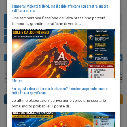
Temporali violenti al Nord, ma il caldo africano non arretra ancora
sull’Italia intera
MATTINA
min:
max:
Una temporanea flessione dell’alta pressione porterà
18º
28º
U
:
46%
-
76%
temporali, grandine e raffiche di vento...
POMERIGGIO
min:
max:
28º
30º
U
:
46%
-
57%
SERA
min:
max:
22º
31º
U
:
72%
-
91%
NOTTE
min:
max:
18º
21º
U
:
77%
-
88%
OGGI
DOM 09
LUN 10
MAR 11
MER 12
GIO 13
VEN 14
Min:
28°C
Min:
28°C
Min:
28°C
Min:
28°C
Min:
28°C
Min:
28°C
Min:
27°C
Max:
31°C
Max:
31°C
Max:
29°C
Max:
28°C
Max:
30°C
Max:
30°C
Max:
28°C
Meteo
Ferragosto dirà addio alla tradizione? Il meteo sorprende ancora
tutta l'Italia quest'anno
Le ultime elaborazioni convergono verso uno scenario
ormai molto probabile: il ponte di...
Previsioni del Tempo a Tiriolo tra 5 giorni