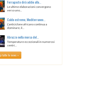
Ferragosto dirà addio alla...
Le ultime elaborazioni convergono
verso uno...
Caldo estremo, Mediterraneo...
L’anticiclone africano continua a
dominare, il...
Abruzzo nella morsa del...
Temperature eccezionali in numerosi
centri...
i tutte le news »