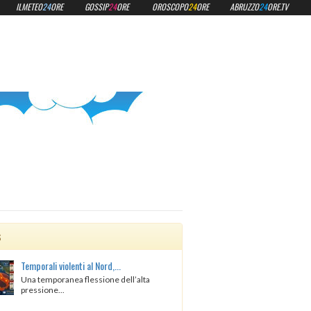
ILMETEO
24
ORE
GOSSIP
24
ORE
OROSCOPO
24
ORE
ABRUZZO
24
ORE.TV
s
Temporali violenti al Nord,...
Una temporanea flessione dell’alta
pressione...