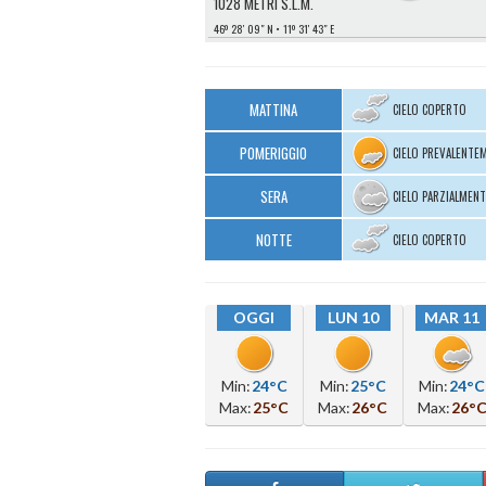
1028 METRI S.L.M.
46º 28′ 09″ N
11º 31′ 43″ E
MATTINA
CIELO COPERTO
POMERIGGIO
CIELO PREVALENTE
SERA
CIELO PARZIALMEN
NOTTE
CIELO COPERTO
OGGI
LUN 10
MAR 11
Min:
24°C
Min:
25°C
Min:
24°C
Max:
25°C
Max:
26°C
Max:
26°