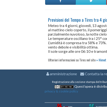
Previsioni del Tempo a Tires tra 4 gi
Meteo tra 4 giorni, giovedì, 13 agos
al mattino cielo coperto, il pomerigg
parzialmente nuvoloso, la notte cielo
Le temperature oscillano tra i 25° 
L'umidità è compresa tra 58% e 73%.
vento debole e visibilità ottima.
Il sole sorge alle ore 06:10 e tramont
Ulteriori informazioni su Tires nel sito
Himet 
amministrazione
Contatta la r
Registrazione alla sezione stampa del tribu
Quest'opera è distribu
privacy & cookie policy