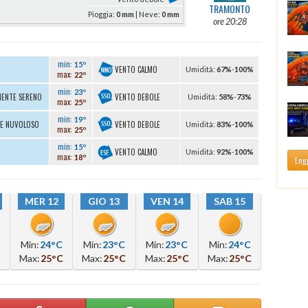
TRAMONTO
Pioggia:
0 mm
| Neve:
0 mm
ore 20:28
min:
15º
VENTO CALMO
U
midità
:
67%
-
100%
max:
22º
min:
23º
VENTO DEBOLE
MENTE SERENO
U
midità
:
58%
-
73%
max:
25º
min:
19º
VENTO DEBOLE
TE NUVOLOSO
U
midità
:
83%
-
100%
max:
25º
min:
15º
VENTO CALMO
U
midità
:
92%
-
100%
max:
18º
Legg
MER 12
GIO 13
VEN 14
SAB 15
Min:
24°C
Min:
23°C
Min:
23°C
Min:
24°C
C
Max:
25°C
Max:
25°C
Max:
25°C
Max:
25°C