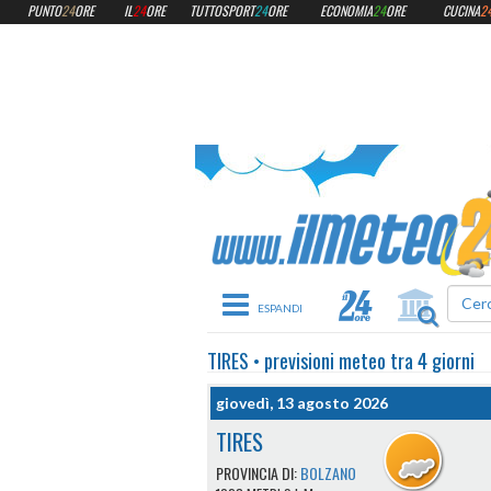
PUNTO
24
ORE
IL
24
ORE
TUTTOSPORT
24
ORE
ECONOMIA
24
ORE
CUCINA
2
Toggle navigation
TIRES
•
previsioni meteo
tra 4 giorni
giovedì, 13 agosto 2026
TIRES
PROVINCIA DI:
BOLZANO