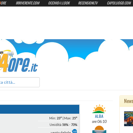
4
ORE
IRRIVERENTE.COM
OCCHIO
AL
LOOK
RECENSIONI.TV
CAPOLUOGO.COM
ilmeteo24ore.it
New
ALBA
Min:
23°
| Max:
25°
ore 06:10
Umidità
58%
-
73%
vento debole