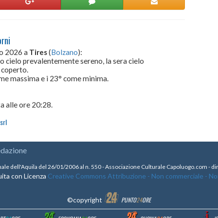
orni
to 2026 a
Tires
(
Bolzano
):
io cielo prevalentemente sereno, la sera cielo
 coperto.
come massima e i 23° come minima.
a alle ore 20:28.
srl
edazione
nale dell'Aquila del 26/01/2006 al n. 550 - Associazione Culturale Capoluogo.com - 
ita con Licenza
Creative Commons Attribuzione - Non commerciale - Non 
©copyright
PUNTO
24
ORE