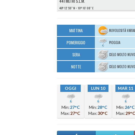
441 METRI S.L.M.
46º 12′ 59″ N
10º 10′ 08″ E
MATTINA
NUVOLOSITÀ VARIA
POMERIGGIO
PIOGGIA
SERA
CIELO MOLTO NUV
NOTTE
CIELO MOLTO NUV
OGGI
LUN 10
MAR 11
Min:
27°C
Min:
28°C
Min:
26°C
Max:
27°C
Max:
30°C
Max:
29°