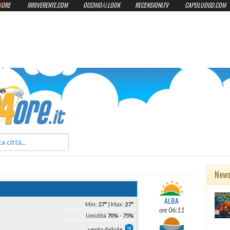
4
ORE
IRRIVERENTE.COM
OCCHIO
AL
LOOK
RECENSIONI.TV
CAPOLUOGO.COM
ilmeteo24ore.it
New
ALBA
Min:
27°
| Max:
27°
ore 06:11
Umidità
70%
-
75%
vento debole