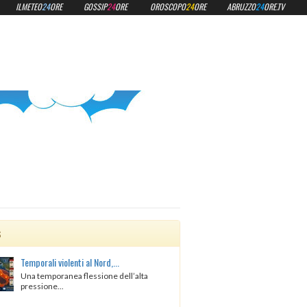
ILMETEO
24
ORE
GOSSIP
24
ORE
OROSCOPO
24
ORE
ABRUZZO
24
ORE.TV
s
Temporali violenti al Nord,...
Una temporanea flessione dell’alta
pressione...