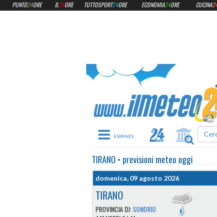
PUNTO
24
ORE
IL
24
ORE
TUTTOSPORT
24
ORE
ECONOMIA
24
ORE
CUCINA
2
Toggle navigation
TIRANO
•
previsioni meteo
oggi
domenica, 09 agosto 2026
TIRANO
PROVINCIA DI:
SONDRIO