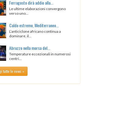
Ferragosto dirà addio alla...
Le ultime elaborazioni convergono
verso uno...
Caldo estremo, Mediterraneo...
L’anticiclone africano continua a
dominare, il...
Abruzzo nella morsa del...
Temperature eccezionali in numerosi
centri...
i tutte le news »