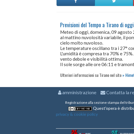
Previsioni del Tempo a Tirano di oggi
Meteo di oggi, domenica, 09 agosto
al mattino nuvolosità variabile, il po
cielo molto nuvoloso.
Le temperature oscillano tra i 27° 
L'umidità è compresa tra 70% e 75%.
vento debole e visibilità ottima.
Il sole sorge alle ore 06:11 e tramont
Ulteriori informazioni su Tirano nel sito
Himet
amministrazione
Contatta la r
Registrazione alla sezione stampa del tribu
Quest'opera è distribu
privacy & cookie policy