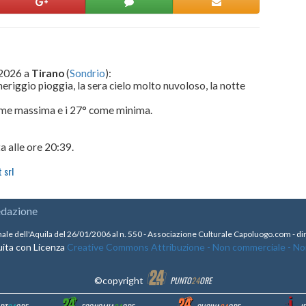
 2026 a
Tirano
(
Sondrio
):
meriggio pioggia, la sera cielo molto nuvoloso, la notte
come massima e i 27° come minima.
a alle ore 20:39.
 srl
edazione
nale dell'Aquila del 26/01/2006 al n. 550 - Associazione Culturale Capoluogo.com - 
ita con Licenza
Creative Commons Attribuzione - Non commerciale - Non 
©copyright
PUNTO
24
ORE