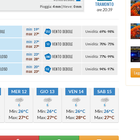
TRAMONTO
Pioggia:
4 mm
| Neve:
0 mm
ore 20:39
min:
19º
VENTO DEBOLE
BILE
U
midità
:
69%
-
98%
max:
27º
min:
27º
VENTO DEBOLE
U
midità
:
70%
-
75%
max:
27º
min:
23º
VENTO DEBOLE
OLOSO
U
midità
:
77%
-
99%
max:
28º
min:
20º
VENTO DEBOLE
OLOSO
U
midità
:
94%
-
97%
max:
23º
Legg
MER 12
GIO 13
VEN 14
SAB 15
Min:
26°C
Min:
26°C
Min:
26°C
Min:
26°C
C
Max:
27°C
Max:
27°C
Max:
28°C
Max:
27°C