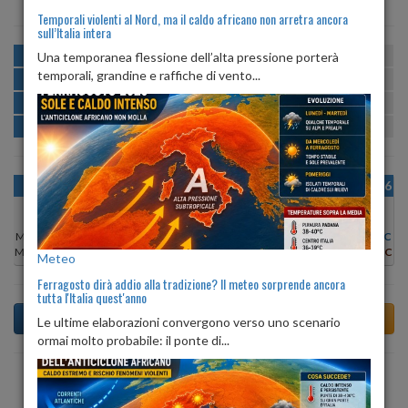
Temporali violenti al Nord, ma il caldo africano non arretra ancora
sull’Italia intera
MATTINA
min:
max:
Una temporanea flessione dell’alta pressione porterà
22º
31º
U
:
36%
-
80%
temporali, grandine e raffiche di vento...
POMERIGGIO
min:
max:
32º
33º
U
:
33%
-
36%
SERA
min:
max:
26º
34º
U
:
42%
-
79%
NOTTE
min:
max:
23º
26º
U
:
80%
-
87%
OGGI
MAR 11
MER 12
GIO 13
VEN 14
SAB 15
DOM 16
Min:
31°C
Min:
31°C
Min:
32°C
Min:
31°C
Min:
29°C
Min:
28°C
Min:
29°C
Max:
33°C
Max:
33°C
Max:
33°C
Max:
32°C
Max:
30°C
Max:
30°C
Max:
30°C
Meteo
Ferragosto dirà addio alla tradizione? Il meteo sorprende ancora
tutta l'Italia quest'anno
Le ultime elaborazioni convergono verso uno scenario
ormai molto probabile: il ponte di...
Previsioni del Tempo a Tinnura di dopodomani