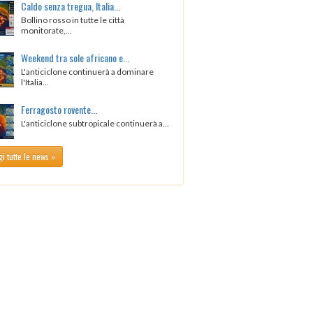
Caldo senza tregua, Italia...
Bollino rosso in tutte le città
monitorate,...
Weekend tra sole africano e...
L'anticiclone continuerà a dominare
l'Italia...
Ferragosto rovente...
L'anticiclone subtropicale continuerà a...
i tutte le news »