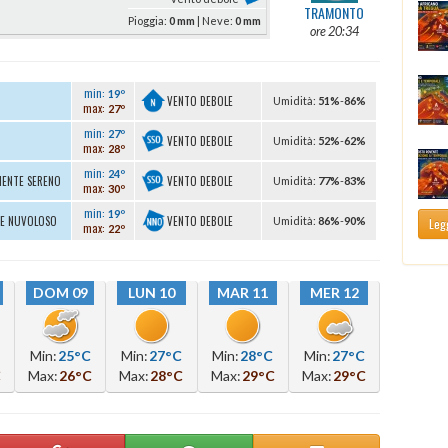
TRAMONTO
Pioggia:
0 mm
| Neve:
0 mm
ore 20:34
min:
19º
VENTO DEBOLE
U
midità
:
51%
-
86%
max:
27º
min:
27º
VENTO DEBOLE
U
midità
:
52%
-
62%
max:
28º
min:
24º
VENTO DEBOLE
MENTE SERENO
U
midità
:
77%
-
83%
max:
30º
min:
19º
VENTO DEBOLE
TE NUVOLOSO
U
midità
:
86%
-
90%
Legg
max:
22º
DOM 09
LUN 10
MAR 11
MER 12
Min:
25°C
Min:
27°C
Min:
28°C
Min:
27°C
C
Max:
26°C
Max:
28°C
Max:
29°C
Max:
29°C