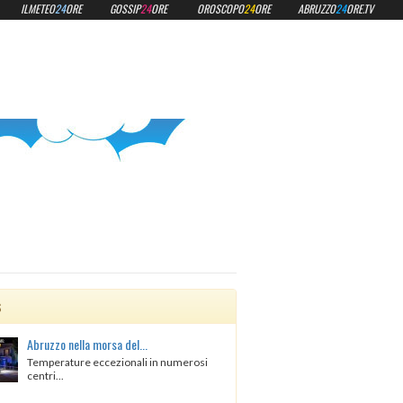
ILMETEO
24
ORE
GOSSIP
24
ORE
OROSCOPO
24
ORE
ABRUZZO
24
ORE.TV
s
Abruzzo nella morsa del...
Temperature eccezionali in numerosi
centri...