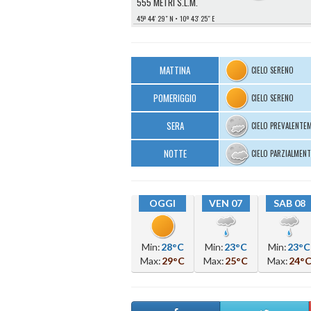
555 METRI S.L.M.
45º 44′ 29″ N
10º 43′ 25″ E
MATTINA
CIELO SERENO
POMERIGGIO
CIELO SERENO
SERA
CIELO PREVALENTE
NOTTE
CIELO PARZIALMEN
OGGI
VEN 07
SAB 08
Min:
28°C
Min:
23°C
Min:
23°C
Max:
29°C
Max:
25°C
Max:
24°