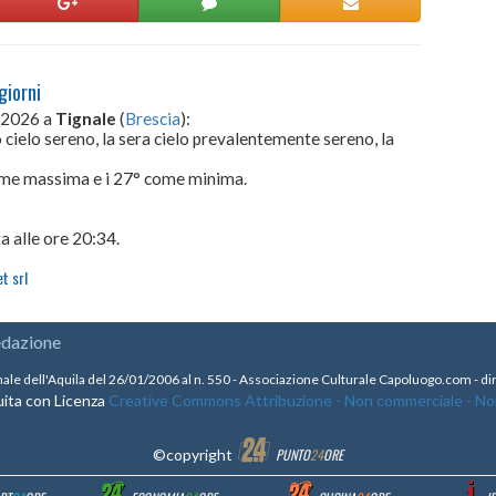
giorni
o 2026 a
Tignale
(
Brescia
):
 cielo sereno, la sera cielo prevalentemente sereno, la
come massima e i 27° come minima.
a alle ore 20:34.
t srl
edazione
nale dell'Aquila del 26/01/2006 al n. 550 - Associazione Culturale Capoluogo.com - 
ita con Licenza
Creative Commons Attribuzione - Non commerciale - Non 
©copyright
PUNTO
24
ORE