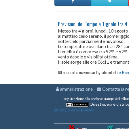
Previsioni del Tempo a Tignale tra 4 
Meteo tra 4 giorni, lunedì, 10 agost
al mattino cielo sereno, il pomeriggio
notte cielo parzialmente nuvoloso.
Le temperature oscillano tra i 28° 
L'umidità è compresa tra 52% e 62%.
vento debole e visibilità ottima.
Il sole sorge alle ore 06:11 e tramont
Ulteriori informazioni su Tignale nel sito
Hime
amministrazione
Contatta la r
Registrazione alla sezione stampa del tribu
Quest'opera è distribu
privacy & cookie policy