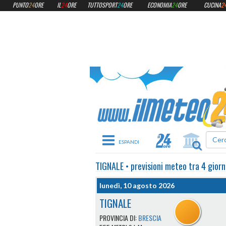
PUNTO
24
ORE
IL
24
ORE
TUTTOSPORT
24
ORE
ECONOMIA
24
ORE
CUCINA
2
Toggle navigation
TIGNALE
•
previsioni meteo
tra 4 giorn
lunedì, 10 agosto 2026
TIGNALE
PROVINCIA DI:
BRESCIA