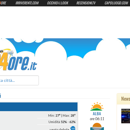
4
ORE
IRRIVERENTE.COM
OCCHIO
AL
LOOK
RECENSIONI.TV
CAPOLUOGO.COM
ilmeteo24ore.it
i
New
ALBA
Min:
27°
| Max:
28°
ore 06:11
Umidità
52%
-
62%
vento debole