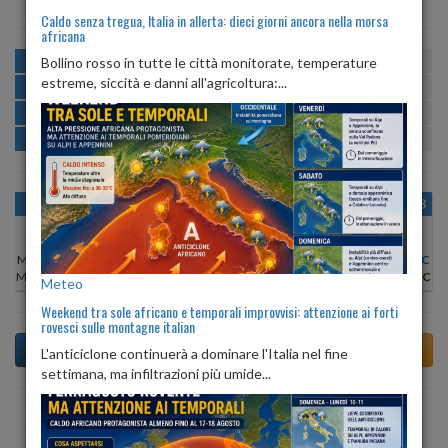
Caldo senza tregua, Italia in allerta: dieci giorni ancora nella morsa
africana
MATTINA
min:
max:
Bollino rosso in tutte le città monitorate, temperature
21º
28º
U
:
57%
-
85%
estreme, siccità e danni all'agricoltura:...
POMERIGGIO
min:
max:
29º
30º
U
:
48%
-
56%
SERA
min:
max:
25º
32º
U
:
71%
-
78%
NOTTE
min:
max:
22º
25º
U
:
85%
-
88%
OGGI
SAB 08
DOM 09
LUN 10
MAR 11
MER 12
GIO 13
Min:
23°C
Min:
22°C
Min:
21°C
Min:
21°C
Min:
22°C
Min:
21°C
Min:
21°C
Max:
28°C
Max:
25°C
Max:
27°C
Max:
29°C
Max:
30°C
Max:
28°C
Max:
28°C
Meteo
Weekend tra sole africano e temporali improvvisi: attenzione ai forti
rovesci sulle montagne italian
L'anticiclone continuerà a dominare l'Italia nel fine
settimana, ma infiltrazioni più umide...
Previsioni del Tempo a Thiene tra 6 giorni