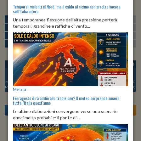
Temporali violenti al Nord, ma il caldo africano non arretra ancora
sull’Italia intera
MATTINA
min:
max:
Una temporanea flessione dell’alta pressione porterà
22º
31º
U
:
44%
-
82%
temporali, grandine e raffiche di vento...
POMERIGGIO
min:
max:
31º
33º
U
:
45%
-
65%
SERA
min:
max:
27º
34º
U
:
75%
-
80%
NOTTE
min:
max:
22º
26º
U
:
83%
-
86%
OGGI
DOM 09
LUN 10
MAR 11
MER 12
GIO 13
VEN 14
Min:
24°C
Min:
25°C
Min:
27°C
Min:
27°C
Min:
25°C
Min:
25°C
Min:
26°C
Max:
30°C
Max:
31°C
Max:
34°C
Max:
34°C
Max:
31°C
Max:
30°C
Max:
31°C
Meteo
Ferragosto dirà addio alla tradizione? Il meteo sorprende ancora
tutta l'Italia quest'anno
Le ultime elaborazioni convergono verso uno scenario
ormai molto probabile: il ponte di...
Previsioni del Tempo a Tezze sul Brenta tra 3 giorni