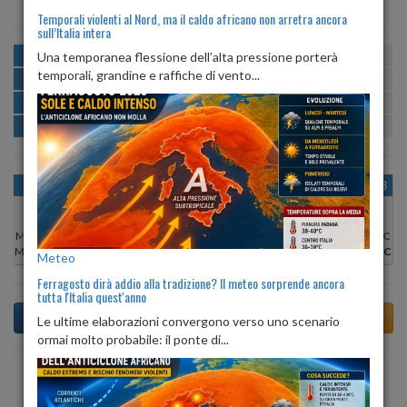
Temporali violenti al Nord, ma il caldo africano non arretra ancora
sull’Italia intera
MATTINA
min:
max:
Una temporanea flessione dell’alta pressione porterà
23º
29º
U
:
70%
-
96%
temporali, grandine e raffiche di vento...
POMERIGGIO
min:
max:
29º
30º
U
:
60%
-
64%
SERA
min:
max:
26º
31º
U
:
62%
-
86%
NOTTE
min:
max:
24º
24º
U
:
86%
-
92%
OGGI
SAB 08
DOM 09
LUN 10
MAR 11
MER 12
GIO 13
Min:
31°C
Min:
29°C
Min:
29°C
Min:
30°C
Min:
30°C
Min:
31°C
Min:
32°C
Max:
32°C
Max:
31°C
Max:
30°C
Max:
31°C
Max:
31°C
Max:
32°C
Max:
32°C
Meteo
Ferragosto dirà addio alla tradizione? Il meteo sorprende ancora
tutta l'Italia quest'anno
Le ultime elaborazioni convergono verso uno scenario
ormai molto probabile: il ponte di...
Previsioni del Tempo a Teulada di dopodomani