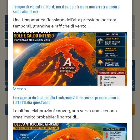
Temporali violenti al Nord, ma il caldo africano non arretra ancora
sull’Italia intera
MATTINA
min:
max:
Una temporanea flessione dell’alta pressione porterà
19º
27º
U
:
51%
-
96%
temporali, grandine e raffiche di vento...
POMERIGGIO
min:
max:
24º
28º
U
:
45%
-
68%
SERA
min:
max:
22º
26º
U
:
70%
-
89%
NOTTE
min:
max:
20º
22º
U
:
88%
-
96%
OGGI
LUN 10
MAR 11
MER 12
GIO 13
VEN 14
SAB 15
Min:
19°C
Min:
19°C
Min:
19°C
Min:
19°C
Min:
20°C
Min:
20°C
Min:
20°C
Max:
22°C
Max:
22°C
Max:
22°C
Max:
22°C
Max:
23°C
Max:
22°C
Max:
22°C
Meteo
Ferragosto dirà addio alla tradizione? Il meteo sorprende ancora
tutta l'Italia quest'anno
Le ultime elaborazioni convergono verso uno scenario
ormai molto probabile: il ponte di...
Previsioni del Tempo a Teti tra 5 giorni