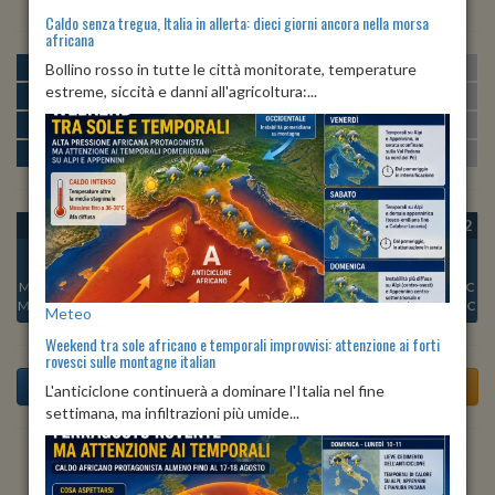
Caldo senza tregua, Italia in allerta: dieci giorni ancora nella morsa
africana
MATTINA
min:
max:
Bollino rosso in tutte le città monitorate, temperature
23º
29º
U
:
62%
-
93%
estreme, siccità e danni all'agricoltura:...
POMERIGGIO
min:
max:
30º
31º
U
:
53%
-
67%
SERA
min:
max:
24º
33º
U
:
78%
-
88%
NOTTE
min:
max:
23º
25º
U
:
87%
-
91%
OGGI
VEN 07
SAB 08
DOM 09
LUN 10
MAR 11
MER 12
Min:
24°C
Min:
25°C
Min:
26°C
Min:
25°C
Min:
25°C
Min:
24°C
Min:
24°C
Max:
33°C
Max:
33°C
Max:
33°C
Max:
34°C
Max:
33°C
Max:
33°C
Max:
32°C
Meteo
Weekend tra sole africano e temporali improvvisi: attenzione ai forti
rovesci sulle montagne italian
L'anticiclone continuerà a dominare l'Italia nel fine
settimana, ma infiltrazioni più umide...
Previsioni del Tempo a Terricciola tra 5 giorni